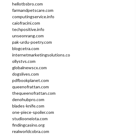
hellotbsbro.com
farmandpetscare.com
computingservice.info
caiofracini.com
techpositive.info
unseonrang.com
pak-urdu-poetry.com
blogcetra.com
internetmarketingsolutions.co
ollystvs.com
globalnewscx.com
dogslives.com
pdfbookplanet.com
queenofrattan.com
thequeenofrattan.com
denohubpro.com
blades-knife.com
one-piece-spoiler.com
studiooneiota.com
findingcasino.org
realworldcobra.com