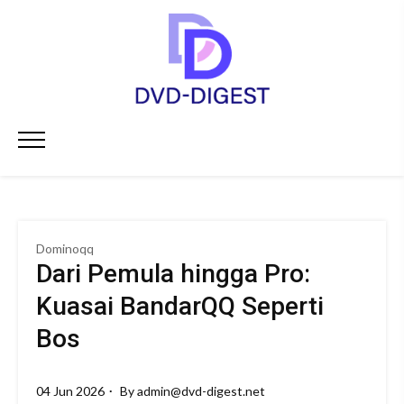
Skip
to
content
Primary
Menu
Dominoqq
Dari Pemula hingga Pro:
Kuasai BandarQQ Seperti
Bos
04 Jun 2026
By
admin@dvd-digest.net