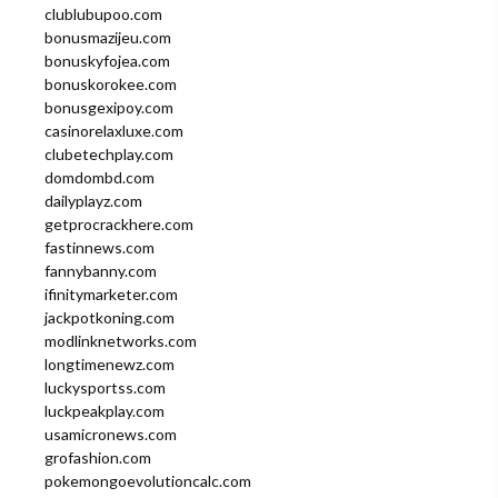
clublubupoo.com
bonusmazijeu.com
bonuskyfojea.com
bonuskorokee.com
bonusgexipoy.com
casinorelaxluxe.com
clubetechplay.com
domdombd.com
dailyplayz.com
getprocrackhere.com
fastinnews.com
fannybanny.com
ifinitymarketer.com
jackpotkoning.com
modlinknetworks.com
longtimenewz.com
luckysportss.com
luckpeakplay.com
usamicronews.com
grofashion.com
pokemongoevolutioncalc.com