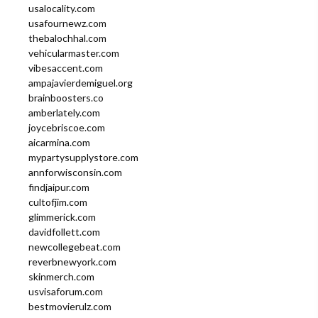
usalocality.com
usafournewz.com
thebalochhal.com
vehicularmaster.com
vibesaccent.com
ampajavierdemiguel.org
brainboosters.co
amberlately.com
joycebriscoe.com
aicarmina.com
mypartysupplystore.com
annforwisconsin.com
findjaipur.com
cultofjim.com
glimmerick.com
davidfollett.com
newcollegebeat.com
reverbnewyork.com
skinmerch.com
usvisaforum.com
bestmovierulz.com