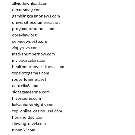
allviddownload.com
decorsmag.com
gamblingcasinonews.com
universitiesofamerica.net
progameofbrands.com
qbreview.org
servicewueste.org
zippyrevs.com
matkanumbernow.com
myjobcirculars.com
healthmoreoverfitness.com
topslotxgames.com
routerloggnet.net
dantella6.com
slotsgamesone.com
hispinzone.com
kalyanbazarnights.com
top-online-casino-usa.com
honghuidoor.com
flowingtravel.com
nineniki.com