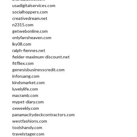
usadigitalservices.com
socialhoppers.com
creativedream.net
n2315.com
getwebonline.com
onlyfansheaven.com
lky08.com
ralph-fiennes.net
fielder-maximum-discount.net
fitfllex.com
genesisbusinesscredit.com
inforuang.com
kindsmarket.com
luvelylife.com
macramb.com
mypet-diary.com
oxweekly.com
panamacitydeckcontractors.com
westfashions.com
toolshandy.com
travelstager.com