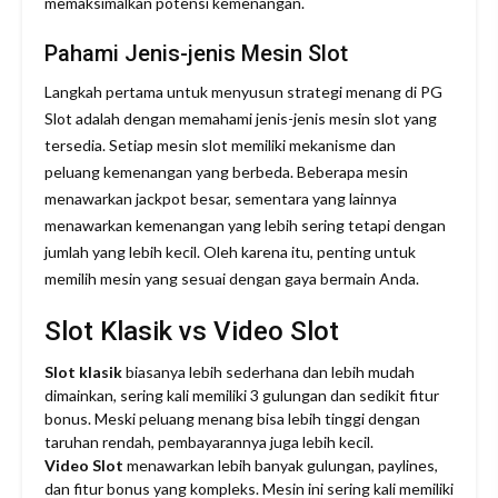
memaksimalkan potensi kemenangan.
Pahami Jenis-jenis Mesin Slot
Langkah pertama untuk menyusun strategi menang di PG
Slot adalah dengan memahami jenis-jenis mesin slot yang
tersedia. Setiap mesin slot memiliki mekanisme dan
peluang kemenangan yang berbeda. Beberapa mesin
menawarkan jackpot besar, sementara yang lainnya
menawarkan kemenangan yang lebih sering tetapi dengan
jumlah yang lebih kecil. Oleh karena itu, penting untuk
memilih mesin yang sesuai dengan gaya bermain Anda.
Slot Klasik vs Video Slot
Slot klasik
biasanya lebih sederhana dan lebih mudah
dimainkan, sering kali memiliki 3 gulungan dan sedikit fitur
bonus. Meski peluang menang bisa lebih tinggi dengan
taruhan rendah, pembayarannya juga lebih kecil.
Video Slot
menawarkan lebih banyak gulungan, paylines,
dan fitur bonus yang kompleks. Mesin ini sering kali memiliki