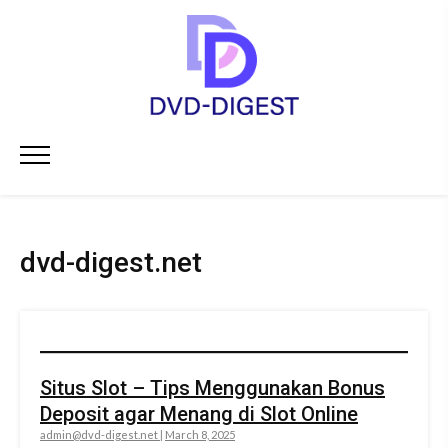
Skip
to
content
Primary
Menu
dvd-digest.net
Situs Slot – Tips Menggunakan Bonus
Deposit agar Menang di Slot Online
admin@dvd-digest.net
|
March 8, 2025