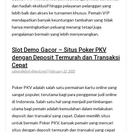
dan hadiah eksklusif hingga pelayanan pelanggan yang
lebih baik dan akses ke turnamen khusus. Pemain VIP
mendapatkan banyak keuntungan tambahan yang tidak
hanya meningkatkan peluang menang tetapi juga
pengalaman bermain yang lebih menyenangkan.
Slot Demo Gacor – Situs Poker PKV
dengan Deposit Termurah dan Transaksi
Cepat
admin@dvd-digest.net
|
February 22, 2025
Poker PKV adalah salah satu permainan kartu online yang
sangat populer, terutama bagi para penggemar judi online
di Indonesia. Salah satu hal yang menjadi pertimbangan
utama bagi pemain adalah kemudahan dalam melakukan
deposit dan transaksi yang cepat. Dalam memilih situs
untuk bermain Poker PKV, banyak pemain yang mencari
situs dengan deposit termurah dan transaksi yang cepat