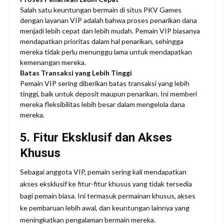
Salah satu keuntungan bermain di situs PKV Games
dengan layanan VIP adalah bahwa proses penarikan dana
menjadi lebih cepat dan lebih mudah. Pemain VIP biasanya
mendapatkan prioritas dalam hal penarikan, sehingga
mereka tidak perlu menunggu lama untuk mendapatkan
kemenangan mereka.
Batas Transaksi yang Lebih Tinggi
Pemain VIP sering diberikan batas transaksi yang lebih
tinggi, baik untuk deposit maupun penarikan. Ini memberi
mereka fleksibilitas lebih besar dalam mengelola dana
mereka.
5. Fitur Eksklusif dan Akses
Khusus
Sebagai anggota VIP, pemain sering kali mendapatkan
akses eksklusif ke fitur-fitur khusus yang tidak tersedia
bagi pemain biasa. Ini termasuk permainan khusus, akses
ke pembaruan lebih awal, dan keuntungan lainnya yang
meningkatkan pengalaman bermain mereka.