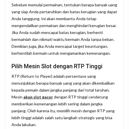
Sebelum memulai permainan, tentukan berapa banyak uang
yang siap Anda pertaruhkan dan batas kerugian yang dapat
Anda tanggung. Ini akan membantu Anda tetap
mengendalikan permainan dan menghindari kerugian besar.
Jika Anda sudah mencapai batas kerugian, berhenti
bermainlah dan nikmati waktu bermain Anda tanpa beban.
Demikian juga, jika Anda mencapai target keuntungan,
berhentilah bermain untuk mengamankan kemenangan.
Pilih Mesin Slot dengan RTP Tinggi
RTP (Return to Player) adalah persentase yang
menunjukkan berapa banyak uang yang akan dikembalikan
kepada pemain dalam jangka panjang dari total taruhan.
Mesin
akun slot gacor
dengan RTP tinggi cenderung
memberikan kemenangan lebih sering dalam jangka
panjang. Oleh karena itu, memilih mesin dengan RTP yang
lebih tinggi adalah salah satu langkah strategis yang bisa
Anda lakukan.