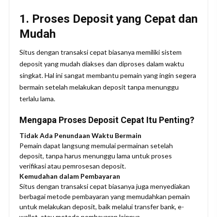
1. Proses Deposit yang Cepat dan
Mudah
Situs dengan transaksi cepat biasanya memiliki sistem
deposit yang mudah diakses dan diproses dalam waktu
singkat. Hal ini sangat membantu pemain yang ingin segera
bermain setelah melakukan deposit tanpa menunggu
terlalu lama.
Mengapa Proses Deposit Cepat Itu Penting?
Tidak Ada Penundaan Waktu Bermain
Pemain dapat langsung memulai permainan setelah
deposit, tanpa harus menunggu lama untuk proses
verifikasi atau pemrosesan deposit.
Kemudahan dalam Pembayaran
Situs dengan transaksi cepat biasanya juga menyediakan
berbagai metode pembayaran yang memudahkan pemain
untuk melakukan deposit, baik melalui transfer bank, e-
wallet, atau metode pembayaran lainnya.