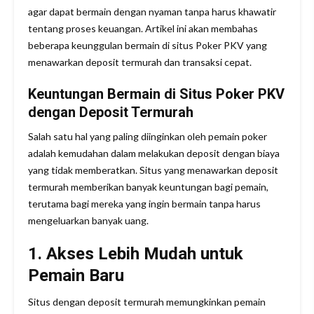
agar dapat bermain dengan nyaman tanpa harus khawatir
tentang proses keuangan. Artikel ini akan membahas
beberapa keunggulan bermain di situs Poker PKV yang
menawarkan deposit termurah dan transaksi cepat.
Keuntungan Bermain di Situs Poker PKV
dengan Deposit Termurah
Salah satu hal yang paling diinginkan oleh pemain poker
adalah kemudahan dalam melakukan deposit dengan biaya
yang tidak memberatkan. Situs yang menawarkan deposit
termurah memberikan banyak keuntungan bagi pemain,
terutama bagi mereka yang ingin bermain tanpa harus
mengeluarkan banyak uang.
1. Akses Lebih Mudah untuk
Pemain Baru
Situs dengan deposit termurah memungkinkan pemain