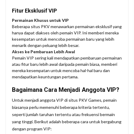
Fitur Eksklusif VIP
Permainan Khusus untuk VIP
Beberapa situs PKV menawarkan permainan eksklusif yang
hanya dapat diakses oleh pemain VIP. Ini memberi mereka
kesempatan untuk mencoba permainan baru yang lebih
menarik dengan peluang lebih besar.
Akses ke Pembaruan Lebih Awal
Pemain VIP sering kali mendapatkan pembaruan permainan
atau fitur baru lebih awal daripada pemain biasa, memberi
mereka kesempatan untuk mencoba hal-hal baru dan
mendapatkan keuntungan pertama.
Bagaimana Cara Menjadi Anggota VIP?
Untuk menjadi anggota VIP di situs PKV Games, pemain
biasanya perlu memenuhi beberapa kriteria tertentu,
seperti jumlah taruhan tertentu atau frekuensi bermain
yang tinggi. Berikut adalah beberapa cara untuk bergabung
dengan program VIP: