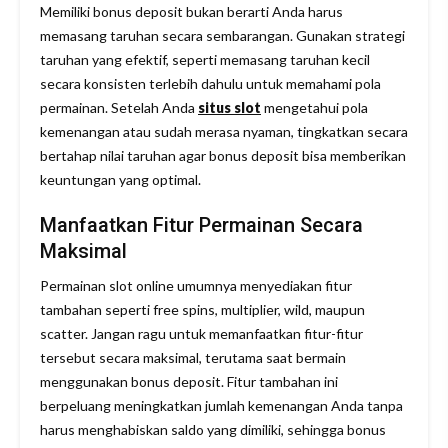
Memiliki bonus deposit bukan berarti Anda harus
memasang taruhan secara sembarangan. Gunakan strategi
taruhan yang efektif, seperti memasang taruhan kecil
secara konsisten terlebih dahulu untuk memahami pola
permainan. Setelah Anda
situs slot
mengetahui pola
kemenangan atau sudah merasa nyaman, tingkatkan secara
bertahap nilai taruhan agar bonus deposit bisa memberikan
keuntungan yang optimal.
Manfaatkan Fitur Permainan Secara
Maksimal
Permainan slot online umumnya menyediakan fitur
tambahan seperti free spins, multiplier, wild, maupun
scatter. Jangan ragu untuk memanfaatkan fitur-fitur
tersebut secara maksimal, terutama saat bermain
menggunakan bonus deposit. Fitur tambahan ini
berpeluang meningkatkan jumlah kemenangan Anda tanpa
harus menghabiskan saldo yang dimiliki, sehingga bonus