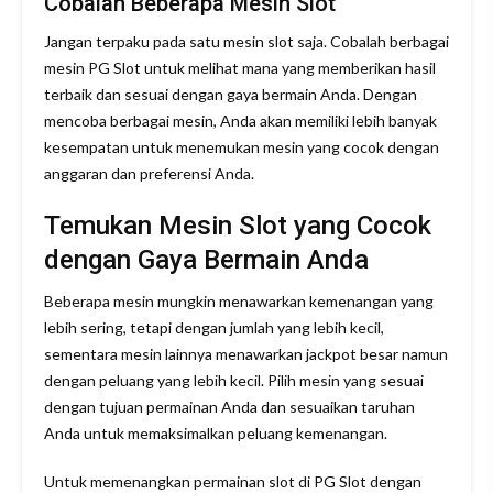
Cobalah Beberapa Mesin Slot
Jangan terpaku pada satu mesin slot saja. Cobalah berbagai
mesin PG Slot untuk melihat mana yang memberikan hasil
terbaik dan sesuai dengan gaya bermain Anda. Dengan
mencoba berbagai mesin, Anda akan memiliki lebih banyak
kesempatan untuk menemukan mesin yang cocok dengan
anggaran dan preferensi Anda.
Temukan Mesin Slot yang Cocok
dengan Gaya Bermain Anda
Beberapa mesin mungkin menawarkan kemenangan yang
lebih sering, tetapi dengan jumlah yang lebih kecil,
sementara mesin lainnya menawarkan jackpot besar namun
dengan peluang yang lebih kecil. Pilih mesin yang sesuai
dengan tujuan permainan Anda dan sesuaikan taruhan
Anda untuk memaksimalkan peluang kemenangan.
Untuk memenangkan permainan slot di PG Slot dengan