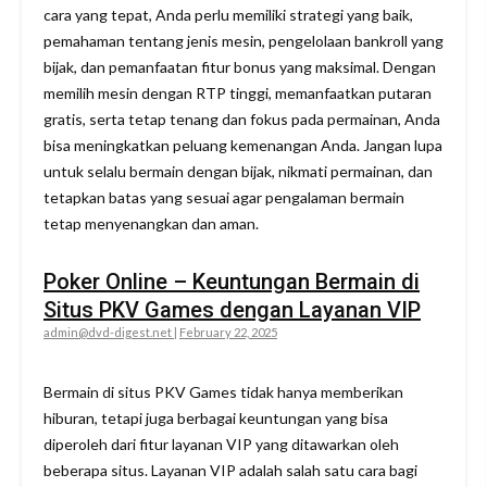
cara yang tepat, Anda perlu memiliki strategi yang baik,
pemahaman tentang jenis mesin, pengelolaan bankroll yang
bijak, dan pemanfaatan fitur bonus yang maksimal. Dengan
memilih mesin dengan RTP tinggi, memanfaatkan putaran
gratis, serta tetap tenang dan fokus pada permainan, Anda
bisa meningkatkan peluang kemenangan Anda. Jangan lupa
untuk selalu bermain dengan bijak, nikmati permainan, dan
tetapkan batas yang sesuai agar pengalaman bermain
tetap menyenangkan dan aman.
Poker Online – Keuntungan Bermain di
Situs PKV Games dengan Layanan VIP
admin@dvd-digest.net
|
February 22, 2025
Bermain di situs PKV Games tidak hanya memberikan
hiburan, tetapi juga berbagai keuntungan yang bisa
diperoleh dari fitur layanan VIP yang ditawarkan oleh
beberapa situs. Layanan VIP adalah salah satu cara bagi