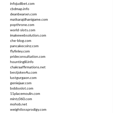
infojudibet.com
cbdmap.info
deanbeanxn.com
matkarajdhanigame.com
popthrone.com
world-slots.com
imakewebsolution.com
che-blog.com
pancakecoinz.com
flyfinley.com
prideconsultation.com
hountinglil.info
chakraaffirmations.net
bestjokes4u.com
lustgurgaon.com
geniejaar.com
bobbyslot.com
11placemoulin.com
mintz360.com
mohob.net
weightlossprodigy.com