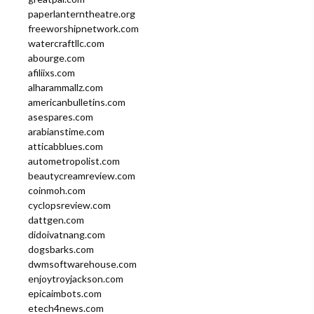
paperlanterntheatre.org
freeworshipnetwork.com
watercraftllc.com
abourge.com
afiliixs.com
alharammallz.com
americanbulletins.com
asespares.com
arabianstime.com
atticabblues.com
autometropolist.com
beautycreamreview.com
coinmoh.com
cyclopsreview.com
dattgen.com
didoivatnang.com
dogsbarks.com
dwmsoftwarehouse.com
enjoytroyjackson.com
epicaimbots.com
etech4news.com