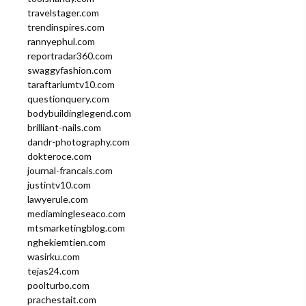
travelstager.com
trendinspires.com
rannyephul.com
reportradar360.com
swaggyfashion.com
taraftariumtv10.com
questionquery.com
bodybuildinglegend.com
brilliant-nails.com
dandr-photography.com
dokteroce.com
journal-francais.com
justintv10.com
lawyerule.com
mediamingleseaco.com
mtsmarketingblog.com
nghekiemtien.com
wasirku.com
tejas24.com
poolturbo.com
prachestait.com