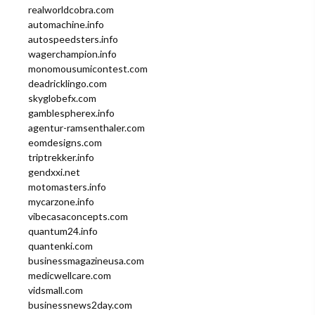
realworldcobra.com
automachine.info
autospeedsters.info
wagerchampion.info
monomousumicontest.com
deadricklingo.com
skyglobefx.com
gamblespherex.info
agentur-ramsenthaler.com
eomdesigns.com
triptrekker.info
gendxxi.net
motomasters.info
mycarzone.info
vibecasaconcepts.com
quantum24.info
quantenki.com
businessmagazineusa.com
medicwellcare.com
vidsmall.com
businessnews2day.com