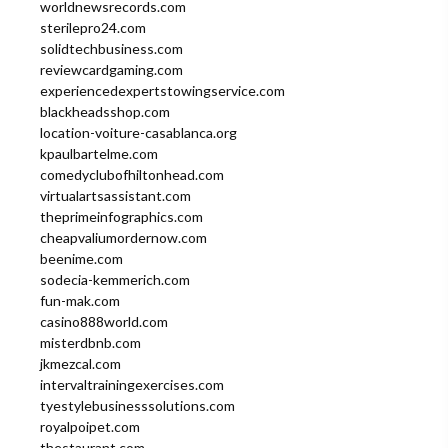
worldnewsrecords.com
sterilepro24.com
solidtechbusiness.com
reviewcardgaming.com
experiencedexpertstowingservice.com
blackheadsshop.com
location-voiture-casablanca.org
kpaulbartelme.com
comedyclubofhiltonhead.com
virtualartsassistant.com
theprimeinfographics.com
cheapvaliumordernow.com
beenime.com
sodecia-kemmerich.com
fun-mak.com
casino888world.com
misterdbnb.com
jkmezcal.com
intervaltrainingexercises.com
tyestylebusinesssolutions.com
royalpoipet.com
thestaurant.com