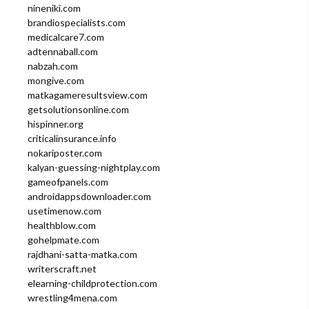
nineniki.com
brandiospecialists.com
medicalcare7.com
adtennaball.com
nabzah.com
mongive.com
matkagameresultsview.com
getsolutionsonline.com
hispinner.org
criticalinsurance.info
nokariposter.com
kalyan-guessing-nightplay.com
gameofpanels.com
androidappsdownloader.com
usetimenow.com
healthblow.com
gohelpmate.com
rajdhani-satta-matka.com
writerscraft.net
elearning-childprotection.com
wrestling4mena.com