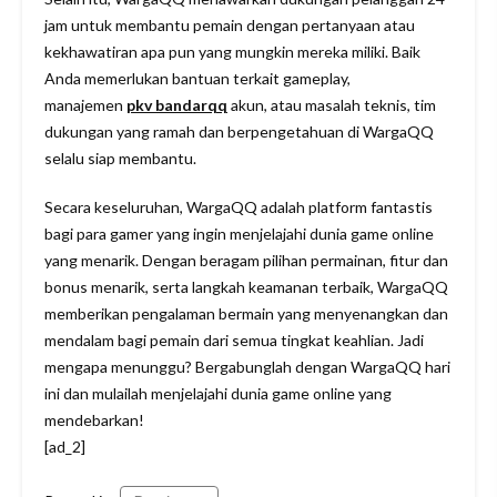
jam untuk membantu pemain dengan pertanyaan atau
kekhawatiran apa pun yang mungkin mereka miliki. Baik
Anda memerlukan bantuan terkait gameplay,
manajemen
pkv bandarqq
akun, atau masalah teknis, tim
dukungan yang ramah dan berpengetahuan di WargaQQ
selalu siap membantu.
Secara keseluruhan, WargaQQ adalah platform fantastis
bagi para gamer yang ingin menjelajahi dunia game online
yang menarik. Dengan beragam pilihan permainan, fitur dan
bonus menarik, serta langkah keamanan terbaik, WargaQQ
memberikan pengalaman bermain yang menyenangkan dan
mendalam bagi pemain dari semua tingkat keahlian. Jadi
mengapa menunggu? Bergabunglah dengan WargaQQ hari
ini dan mulailah menjelajahi dunia game online yang
mendebarkan!
[ad_2]