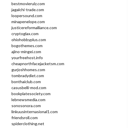
bestmovierulz.com
jagalchi-trade.com
loopersound.com
minapenelope.com
justicereformalliance.com
cryptoglax.com
ohiohobbyplus.com
bogothemes.com
ajino-mingei.com
yourfreehost.info
cheapnorthfacejacketsm.com
gurjoshhomes.com
tombradydiet.com
bonthaiclub.com
casusbelli-mod.com
bookplatesociety.com
lebnewsmedia.com
sonosonora.com
linkuusinternasional1.com
friendsroll.com
spiderclothing.net