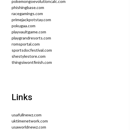
pokemongoevolutioncalc.com
phishingbase.com
racegamings.com
primejackpotstay.com
pokugaa.com
playvaultgame.com
playgrandresorts.com
romsportal.com
sportsdocfestival.com
shestylestore.com
thingsiwontfinish.com
Links
usafullnewz.com
uktimenetwork.com
usaworldnewz.com