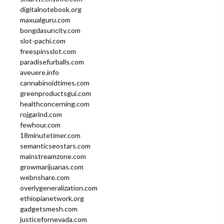
digitalnotebook.org
maxualguru.com
bongdasuncity.com
slot-pachi.com
freespinsslot.com
paradisefurballs.com
aveuere.info
cannabinoidtimes.com
greenproductsgui.com
healthconcerning.com
rojgarind.com
fewhour.com
18minutetimer.com
semanticseostars.com
mainstreamzone.com
growmarijuanas.com
webnshare.com
overlygeneralization.com
ethiopianetwork.org
gadgetsmesh.com
justicefornevada.com