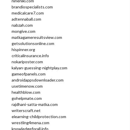
nineniki.com
brandiospecialists.com
medicalcare7.com
adtennaball.com
nabzah.com
mongive.com
matkagameresultsview.com
getsolutionsonline.com
hispinner.org
criticalinsurance.info
nokariposter.com
kalyan-guessing-nightplay.com
gameofpanels.com
androidappsdownloader.com
usetimenow.com
healthblow.com
gohelpmate.com
rajdhani-satta-matka.com
writerscraft.net
elearning-childprotection.com
wrestling4mena.com
knowledgeforall.info