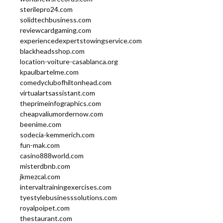
sterilepro24.com
solidtechbusiness.com
reviewcardgaming.com
experiencedexpertstowingservice.com
blackheadsshop.com
location-voiture-casablanca.org
kpaulbartelme.com
comedyclubofhiltonhead.com
virtualartsassistant.com
theprimeinfographics.com
cheapvaliumordernow.com
beenime.com
sodecia-kemmerich.com
fun-mak.com
casino888world.com
misterdbnb.com
jkmezcal.com
intervaltrainingexercises.com
tyestylebusinesssolutions.com
royalpoipet.com
thestaurant.com