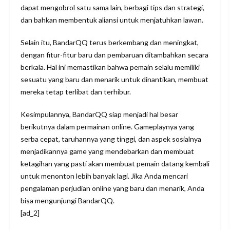
dapat mengobrol satu sama lain, berbagi tips dan strategi,
dan bahkan membentuk aliansi untuk menjatuhkan lawan.
Selain itu, BandarQQ terus berkembang dan meningkat,
dengan fitur-fitur baru dan pembaruan ditambahkan secara
berkala. Hal ini memastikan bahwa pemain selalu memiliki
sesuatu yang baru dan menarik untuk dinantikan, membuat
mereka tetap terlibat dan terhibur.
Kesimpulannya, BandarQQ siap menjadi hal besar
berikutnya dalam permainan online. Gameplaynya yang
serba cepat, taruhannya yang tinggi, dan aspek sosialnya
menjadikannya game yang mendebarkan dan membuat
ketagihan yang pasti akan membuat pemain datang kembali
untuk menonton lebih banyak lagi. Jika Anda mencari
pengalaman perjudian online yang baru dan menarik, Anda
bisa mengunjungi BandarQQ.
[ad_2]