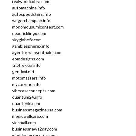
realworldcobra.com
automachine.info
autospeedsters.info
wagerchampion.info
monomousumicontest.com
deadricklingo.com
skyglobefx.com
gamblespherex.info
agentur-ramsenthaler.com
eomdesigns.com
triptrekker.info
gendxxi.net
motomasters.info
mycarzone.info
vibecasaconcepts.com
quantum24.info
quantenki.com
businessmagazineusa.com
medicwellcare.com
vidsmall.com
businessnews2day.com
worldnewsrecords.com