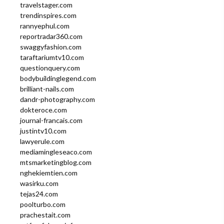
travelstager.com
trendinspires.com
rannyephul.com
reportradar360.com
swaggyfashion.com
taraftariumtv10.com
questionquery.com
bodybuildinglegend.com
brilliant-nails.com
dandr-photography.com
dokteroce.com
journal-francais.com
justintv10.com
lawyerule.com
mediamingleseaco.com
mtsmarketingblog.com
nghekiemtien.com
wasirku.com
tejas24.com
poolturbo.com
prachestait.com