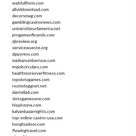
webfullform.com
allviddownload.com
decorsmag.com
gamblingcasinonews.com
universitiesofamerica.net
progameofbrands.com
qbreview.org
servicewueste.org
zippyrevs.com
matkanumbernow.com
myjobcirculars.com
healthmoreoverfitness.com
topslotxgames.com
routerloggnet.net
dantella6.com
slotsgamesone.com
hispinzone.com
kalyanbazarnights.com
top-online-casino-usa.com
honghuidoor.com
flowingtravel.com