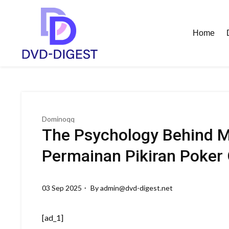
Skip
to
content
Home
Dominoqq
The Psychology Behind 
Permainan Pikiran Poker 
03 Sep 2025
By
admin@dvd-digest.net
[ad_1]