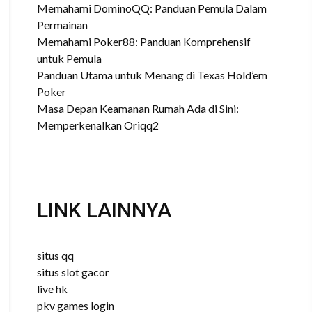
Memahami DominoQQ: Panduan Pemula Dalam
Permainan
Memahami Poker88: Panduan Komprehensif
untuk Pemula
Panduan Utama untuk Menang di Texas Hold’em
Poker
Masa Depan Keamanan Rumah Ada di Sini:
Memperkenalkan Oriqq2
LINK LAINNYA
situs qq
situs slot gacor
live hk
pkv games login