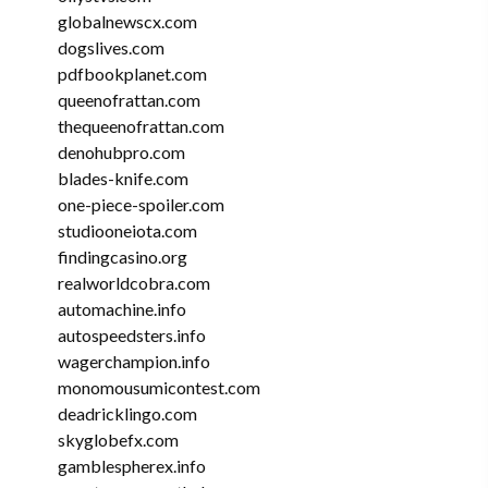
globalnewscx.com
dogslives.com
pdfbookplanet.com
queenofrattan.com
thequeenofrattan.com
denohubpro.com
blades-knife.com
one-piece-spoiler.com
studiooneiota.com
findingcasino.org
realworldcobra.com
automachine.info
autospeedsters.info
wagerchampion.info
monomousumicontest.com
deadricklingo.com
skyglobefx.com
gamblespherex.info