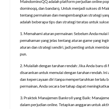
MaindominoQQ adalah platform perjudian online pop
dominoqq, dan bandarq. Untuk menjadi sukses di Ma
tentang permainan dan mengembangkan strategi yang
adalah beberapa tips dan strategi teratas untuk suk
1. Memahami aturan permainan: Sebelum Anda mulai
pemahaman yang jelas tentang aturan game yang ingi
aturan dan strategi sendiri, jadi penting untuk mem
pun.
2. Mulailah dengan taruhan rendah: Jika Anda baru d
disarankan untuk memulai dengan taruhan rendah. I
dan kepercayaan diri tanpa mempertaruhkan terlalu 
permainan, Anda secara bertahap dapat meningkatka
3. Praktek Manajemen Bankroll yang Baik: Manajemen
dalam perjudian online. Tetapkan anggaran untuk aktiv