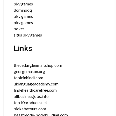
pkv games
dominoqq
pkv games
pkv games
poker
situs pkv games
Links
thecedarglenmaltshop.com
georgemason.org
topicinhindi.com
uklanguageacademy.com
lindehealthcarefree.com
allbusinessjobs.info
top10products.net
pickabatours.com
beastmode-bodybuilding.com