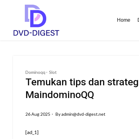
Skip
to
content
Home
Dominoqq
Slot
Temukan tips dan strategi
MaindominoQQ
26 Aug 2025
By
admin@dvd-digest.net
[ad_1]