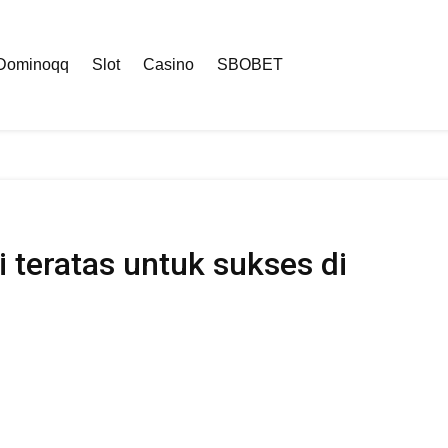
Dominoqq
Slot
Casino
SBOBET
 teratas untuk sukses di