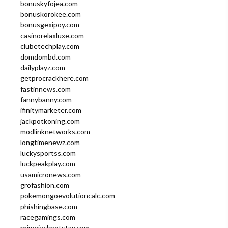
bonuskyfojea.com
bonuskorokee.com
bonusgexipoy.com
casinorelaxluxe.com
clubetechplay.com
domdombd.com
dailyplayz.com
getprocrackhere.com
fastinnews.com
fannybanny.com
ifinitymarketer.com
jackpotkoning.com
modlinknetworks.com
longtimenewz.com
luckysportss.com
luckpeakplay.com
usamicronews.com
grofashion.com
pokemongoevolutioncalc.com
phishingbase.com
racegamings.com
primejackpotstay.com