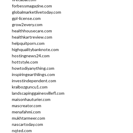
forbessmagazine.com
globalmarketlivetoday.com
gpl-license.com
grow2every.com
healthhousecare.com
healthkartreview.com
helpquitporn.com
highqualitybanknote.com
hostingnews24.com
hottstyle.com
howtodiyanything.com
inspiringearthlings.com
investindependent.com
kralbozguncu1.com
landscapinggainesvillefl.com
maisonhauturier.com
mascreator.com
menafahmi.com
mukhtarmeer.com
nascartoday.com
nqted.com