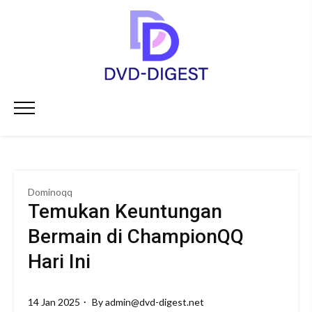
Skip
to
content
Primary
Menu
Dominoqq
Temukan Keuntungan
Bermain di ChampionQQ
Hari Ini
14 Jan 2025
By
admin@dvd-digest.net