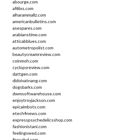
abourge.com
afiliixs.com
alharammallz.com
americanbulletins.com
asespares.com
arabianstime.com
atticabblues.com
autometropolist.com
beautycreamreview.com
coinmoh.com
cyclopsreview.com
dattgen.com
didoivatnang.com
dogsbarks.com
dwmsoftwarehouse.com
enjoytroyjackson.com
epicaimbots.com
etech4news.com
expresspsychedelicsshop.com
fashionistani.com
feelingswed.com
firecabal.com