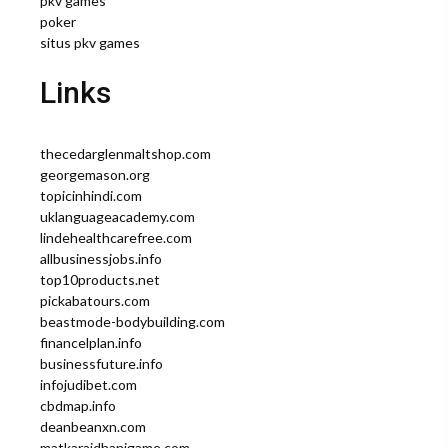
pkv games
poker
situs pkv games
Links
thecedarglenmaltshop.com
georgemason.org
topicinhindi.com
uklanguageacademy.com
lindehealthcarefree.com
allbusinessjobs.info
top10products.net
pickabatours.com
beastmode-bodybuilding.com
financelplan.info
businessfuture.info
infojudibet.com
cbdmap.info
deanbeanxn.com
matkarajdhanigame.com