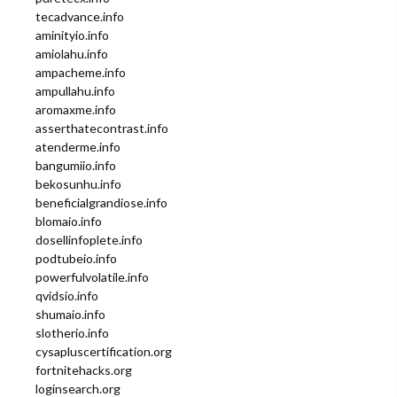
tecadvance.info
aminityio.info
amiolahu.info
ampacheme.info
ampullahu.info
aromaxme.info
asserthatecontrast.info
atenderme.info
bangumiio.info
bekosunhu.info
beneficialgrandiose.info
blomaio.info
dosellinfoplete.info
podtubeio.info
powerfulvolatile.info
qvidsio.info
shumaio.info
slotherio.info
cysapluscertification.org
fortnitehacks.org
loginsearch.org