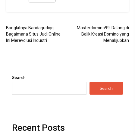
Post
Bangkitnya Bandarjudiqq:
Masterdomino99: Dalang di
navigation
Bagaimana Situs Judi Online
Balik Kreasi Domino yang
Ini Merevolusi Industri
Menakjubkan
Search
Search
Recent Posts