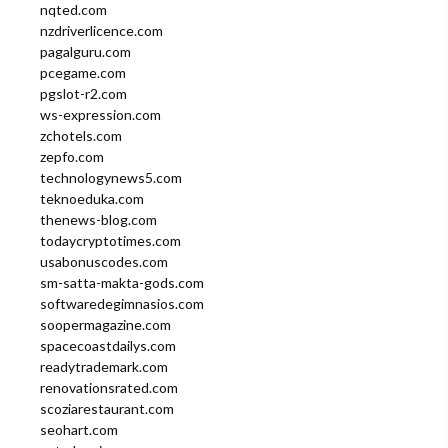
nqted.com
nzdriverlicence.com
pagalguru.com
pcegame.com
pgslot-r2.com
ws-expression.com
zchotels.com
zepfo.com
technologynews5.com
teknoeduka.com
thenews-blog.com
todaycryptotimes.com
usabonuscodes.com
sm-satta-makta-gods.com
softwaredegimnasios.com
soopermagazine.com
spacecoastdailys.com
readytrademark.com
renovationsrated.com
scoziarestaurant.com
seohart.com