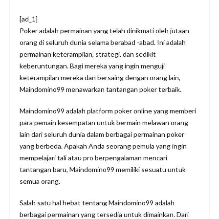
[ad_1]
Poker adalah permainan yang telah dinikmati oleh jutaan
orang di seluruh dunia selama berabad -abad. Ini adalah
permainan keterampilan, strategi, dan sedikit
keberuntungan. Bagi mereka yang ingin menguji
keterampilan mereka dan bersaing dengan orang lain,
Maindomino99 menawarkan tantangan poker terbaik.
Maindomino99 adalah platform poker online yang memberi
para pemain kesempatan untuk bermain melawan orang
lain dari seluruh dunia dalam berbagai permainan poker
yang berbeda. Apakah Anda seorang pemula yang ingin
mempelajari tali atau pro berpengalaman mencari
tantangan baru, Maindomino99 memiliki sesuatu untuk
semua orang.
Salah satu hal hebat tentang Maindomino99 adalah
berbagai permainan yang tersedia untuk dimainkan. Dari