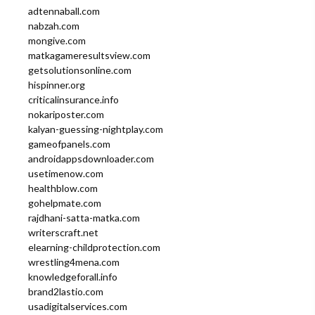
adtennaball.com
nabzah.com
mongive.com
matkagameresultsview.com
getsolutionsonline.com
hispinner.org
criticalinsurance.info
nokariposter.com
kalyan-guessing-nightplay.com
gameofpanels.com
androidappsdownloader.com
usetimenow.com
healthblow.com
gohelpmate.com
rajdhani-satta-matka.com
writerscraft.net
elearning-childprotection.com
wrestling4mena.com
knowledgeforall.info
brand2lastio.com
usadigitalservices.com