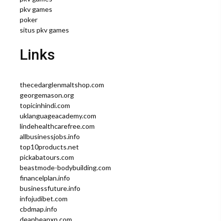
pkv games
poker
situs pkv games
Links
thecedarglenmaltshop.com
georgemason.org
topicinhindi.com
uklanguageacademy.com
lindehealthcarefree.com
allbusinessjobs.info
top10products.net
pickabatours.com
beastmode-bodybuilding.com
financelplan.info
businessfuture.info
infojudibet.com
cbdmap.info
deanbeanxn.com