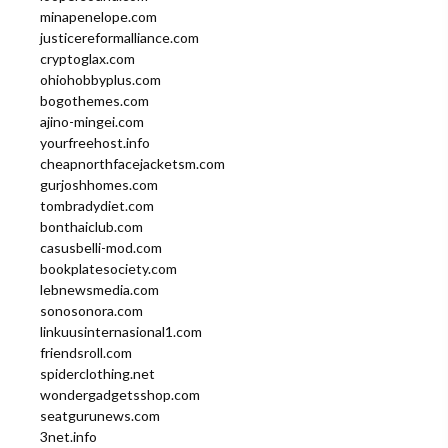
minapenelope.com
justicereformalliance.com
cryptoglax.com
ohiohobbyplus.com
bogothemes.com
ajino-mingei.com
yourfreehost.info
cheapnorthfacejacketsm.com
gurjoshhomes.com
tombradydiet.com
bonthaiclub.com
casusbelli-mod.com
bookplatesociety.com
lebnewsmedia.com
sonosonora.com
linkuusinternasional1.com
friendsroll.com
spiderclothing.net
wondergadgetsshop.com
seatgurunews.com
3net.info