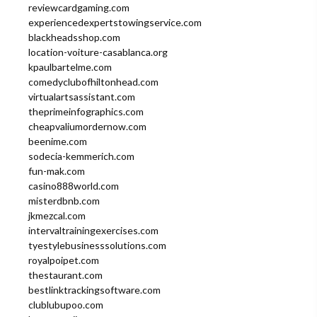
reviewcardgaming.com
experiencedexpertstowingservice.com
blackheadsshop.com
location-voiture-casablanca.org
kpaulbartelme.com
comedyclubofhiltonhead.com
virtualartsassistant.com
theprimeinfographics.com
cheapvaliumordernow.com
beenime.com
sodecia-kemmerich.com
fun-mak.com
casino888world.com
misterdbnb.com
jkmezcal.com
intervaltrainingexercises.com
tyestylebusinesssolutions.com
royalpoipet.com
thestaurant.com
bestlinktrackingsoftware.com
clublubupoo.com