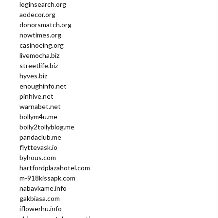
loginsearch.org
aodecor.org
donorsmatch.org
nowtimes.org
casinoeing.org
livemocha.biz
streetlife.biz
hyves.biz
enoughinfo.net
pinhive.net
warnabet.net
bollym4u.me
bolly2tollyblog.me
pandaclub.me
flyttevask.io
byhous.com
hartfordplazahotel.com
m-918kissapk.com
nabavkame.info
gakbiasa.com
iflowerhu.info