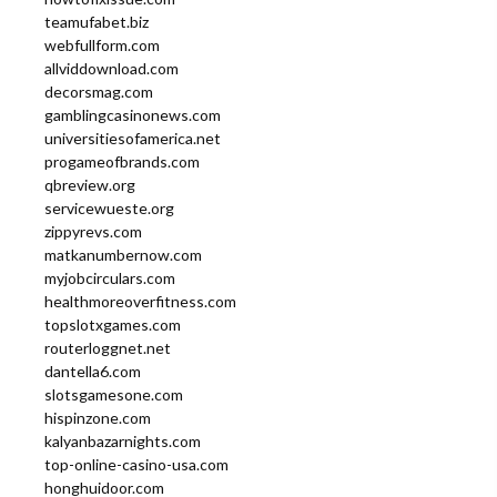
teamufabet.biz
webfullform.com
allviddownload.com
decorsmag.com
gamblingcasinonews.com
universitiesofamerica.net
progameofbrands.com
qbreview.org
servicewueste.org
zippyrevs.com
matkanumbernow.com
myjobcirculars.com
healthmoreoverfitness.com
topslotxgames.com
routerloggnet.net
dantella6.com
slotsgamesone.com
hispinzone.com
kalyanbazarnights.com
top-online-casino-usa.com
honghuidoor.com