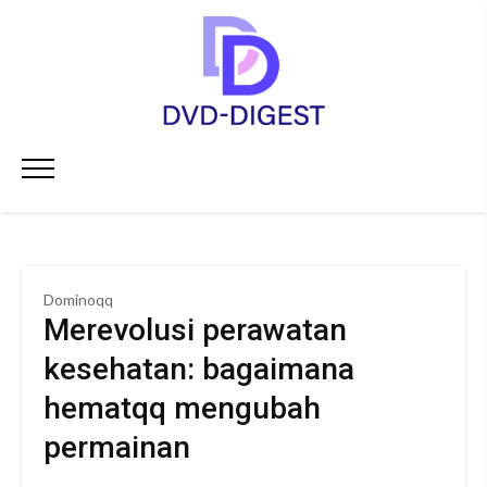
Skip
to
content
Primary
Menu
Dominoqq
Merevolusi perawatan
kesehatan: bagaimana
hematqq mengubah
permainan