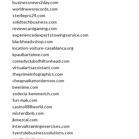
businessnews2day.com
worldnewsrecords.com
sterilepro24.com
solidtechbusiness.com
reviewcardgaming.com
experiencedexpertstowingservice.com
blackheadsshop.com
location-voiture-casablanca.org
kpaulbartelme.com
comedyclubofhiltonhead.com
virtualartsassistant.com
theprimeinfographics.com
cheapvaliumordernow.com
beenime.com
sodecia-kemmerich.com
fun-mak.com
casino888world.com
misterdbnb.com
jkmezcal.com
intervaltrainingexercises.com
tyestylebusinesssolutions.com