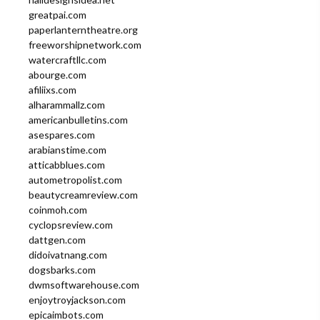
greatpai.com
paperlanterntheatre.org
freeworshipnetwork.com
watercraftllc.com
abourge.com
afiliixs.com
alharammallz.com
americanbulletins.com
asespares.com
arabianstime.com
atticabblues.com
autometropolist.com
beautycreamreview.com
coinmoh.com
cyclopsreview.com
dattgen.com
didoivatnang.com
dogsbarks.com
dwmsoftwarehouse.com
enjoytroyjackson.com
epicaimbots.com