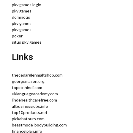
pkv games login
pkv games
dominoqq
pkv games
pkv games
poker
situs pkv games
Links
thecedarglenmaltshop.com
georgemason.org
topicinhindi.com
uklanguageacademy.com
lindehealthcarefree.com
allbusinessjobs.info
top10products.net
pickabatours.com
beastmode-bodybuilding.com
financelplan.info