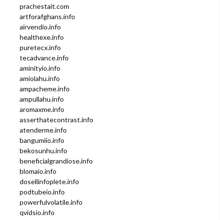
prachestait.com
artforafghans.info
airvendio.info
healthexe.info
puretecx.info
tecadvance.info
aminityio.info
amiolahu.info
ampacheme.info
ampullahu.info
aromaxme.info
asserthatecontrast.info
atenderme.info
bangumiio.info
bekosunhu.info
beneficialgrandiose.info
blomaio.info
dosellinfoplete.info
podtubeio.info
powerfulvolatile.info
qvidsio.info