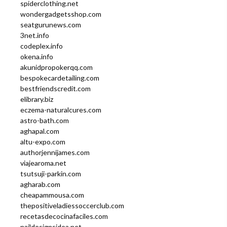
spiderclothing.net
wondergadgetsshop.com
seatgurunews.com
3net.info
codeplex.info
okena.info
akunidpropokerqq.com
bespokecardetailing.com
bestfriendscredit.com
elibrary.biz
eczema-naturalcures.com
astro-bath.com
aghapal.com
altu-expo.com
authorjennijames.com
viajearoma.net
tsutsuji-parkin.com
agharab.com
cheapammousa.com
thepositiveladiessoccerclub.com
recetasdecocinafaciles.com
naildesignsidea.net