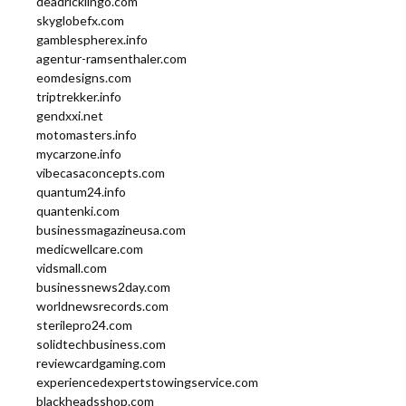
deadricklingo.com
skyglobefx.com
gamblespherex.info
agentur-ramsenthaler.com
eomdesigns.com
triptrekker.info
gendxxi.net
motomasters.info
mycarzone.info
vibecasaconcepts.com
quantum24.info
quantenki.com
businessmagazineusa.com
medicwellcare.com
vidsmall.com
businessnews2day.com
worldnewsrecords.com
sterilepro24.com
solidtechbusiness.com
reviewcardgaming.com
experiencedexpertstowingservice.com
blackheadsshop.com