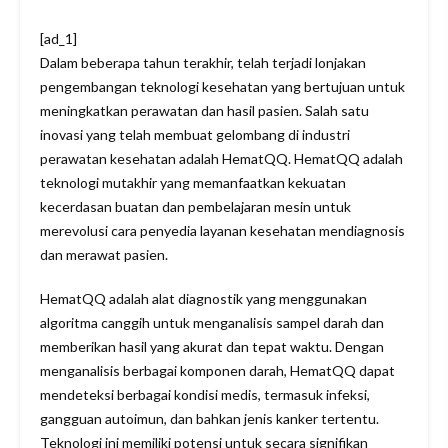
[ad_1]
Dalam beberapa tahun terakhir, telah terjadi lonjakan
pengembangan teknologi kesehatan yang bertujuan untuk
meningkatkan perawatan dan hasil pasien. Salah satu
inovasi yang telah membuat gelombang di industri
perawatan kesehatan adalah HematQQ. HematQQ adalah
teknologi mutakhir yang memanfaatkan kekuatan
kecerdasan buatan dan pembelajaran mesin untuk
merevolusi cara penyedia layanan kesehatan mendiagnosis
dan merawat pasien.
HematQQ adalah alat diagnostik yang menggunakan
algoritma canggih untuk menganalisis sampel darah dan
memberikan hasil yang akurat dan tepat waktu. Dengan
menganalisis berbagai komponen darah, HematQQ dapat
mendeteksi berbagai kondisi medis, termasuk infeksi,
gangguan autoimun, dan bahkan jenis kanker tertentu.
Teknologi ini memiliki potensi untuk secara signifikan