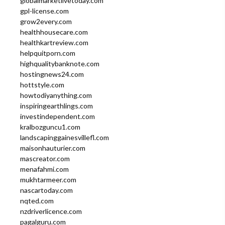
globalmarketlivetoday.com
gpl-license.com
grow2every.com
healthhousecare.com
healthkartreview.com
helpquitporn.com
highqualitybanknote.com
hostingnews24.com
hottstyle.com
howtodiyanything.com
inspiringearthlings.com
investindependent.com
kralbozguncu1.com
landscapinggainesvillefl.com
maisonhauturier.com
mascreator.com
menafahmi.com
mukhtarmeer.com
nascartoday.com
nqted.com
nzdriverlicence.com
pagalguru.com