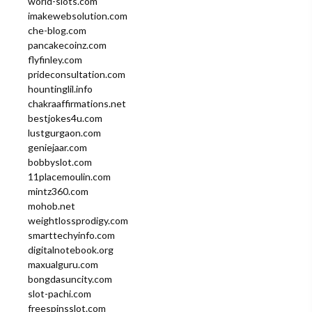
world-slots.com
imakewebsolution.com
che-blog.com
pancakecoinz.com
flyfinley.com
prideconsultation.com
hountinglil.info
chakraaffirmations.net
bestjokes4u.com
lustgurgaon.com
geniejaar.com
bobbyslot.com
11placemoulin.com
mintz360.com
mohob.net
weightlossprodigy.com
smarttechyinfo.com
digitalnotebook.org
maxualguru.com
bongdasuncity.com
slot-pachi.com
freespinsslot.com