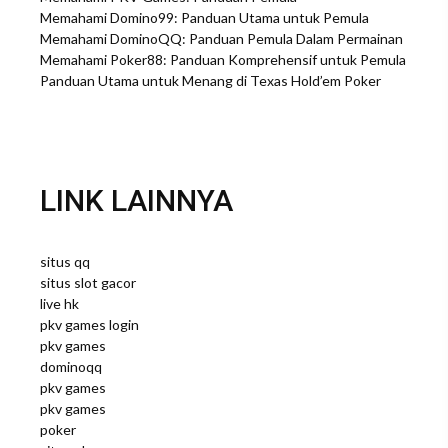
Memahami Domino99: Panduan Utama untuk Pemula
Memahami DominoQQ: Panduan Pemula Dalam Permainan
Memahami Poker88: Panduan Komprehensif untuk Pemula
Panduan Utama untuk Menang di Texas Hold’em Poker
LINK LAINNYA
situs qq
situs slot gacor
live hk
pkv games login
pkv games
dominoqq
pkv games
pkv games
poker