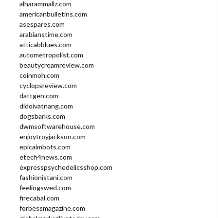
alharammallz.com
americanbulletins.com
asespares.com
arabianstime.com
atticabblues.com
autometropolist.com
beautycreamreview.com
coinmoh.com
cyclopsreview.com
dattgen.com
didoivatnang.com
dogsbarks.com
dwmsoftwarehouse.com
enjoytroyjackson.com
epicaimbots.com
etech4news.com
expresspsychedelicsshop.com
fashionistani.com
feelingswed.com
firecabal.com
forbessmagazine.com