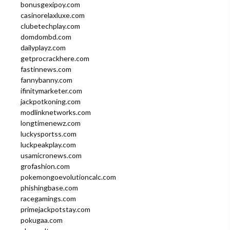
bonusgexipoy.com
casinorelaxluxe.com
clubetechplay.com
domdombd.com
dailyplayz.com
getprocrackhere.com
fastinnews.com
fannybanny.com
ifinitymarketer.com
jackpotkoning.com
modlinknetworks.com
longtimenewz.com
luckysportss.com
luckpeakplay.com
usamicronews.com
grofashion.com
pokemongoevolutioncalc.com
phishingbase.com
racegamings.com
primejackpotstay.com
pokugaa.com