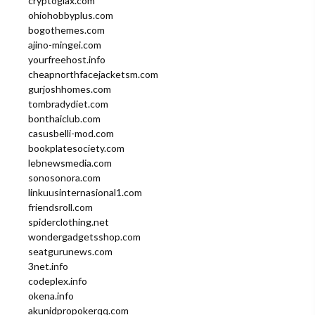
cryptoglax.com
ohiohobbyplus.com
bogothemes.com
ajino-mingei.com
yourfreehost.info
cheapnorthfacejacketsm.com
gurjoshhomes.com
tombradydiet.com
bonthaiclub.com
casusbelli-mod.com
bookplatesociety.com
lebnewsmedia.com
sonosonora.com
linkuusinternasional1.com
friendsroll.com
spiderclothing.net
wondergadgetsshop.com
seatgurunews.com
3net.info
codeplex.info
okena.info
akunidpropokerqq.com