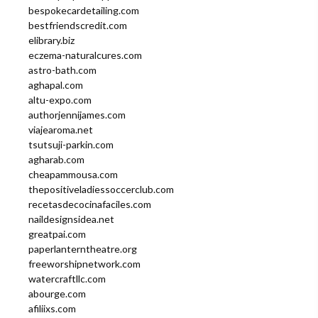
bespokecardetailing.com
bestfriendscredit.com
elibrary.biz
eczema-naturalcures.com
astro-bath.com
aghapal.com
altu-expo.com
authorjennijames.com
viajearoma.net
tsutsuji-parkin.com
agharab.com
cheapammousa.com
thepositiveladiessoccerclub.com
recetasdecocinafaciles.com
naildesignsidea.net
greatpai.com
paperlanterntheatre.org
freeworshipnetwork.com
watercraftllc.com
abourge.com
afiliixs.com