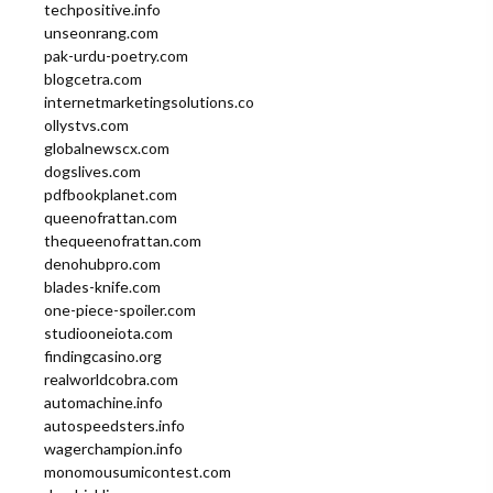
techpositive.info
unseonrang.com
pak-urdu-poetry.com
blogcetra.com
internetmarketingsolutions.co
ollystvs.com
globalnewscx.com
dogslives.com
pdfbookplanet.com
queenofrattan.com
thequeenofrattan.com
denohubpro.com
blades-knife.com
one-piece-spoiler.com
studiooneiota.com
findingcasino.org
realworldcobra.com
automachine.info
autospeedsters.info
wagerchampion.info
monomousumicontest.com