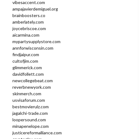
vibesaccent.com
ampajavierdemiguel.org
brainboosters.co
amberlately.com
joycebriscoe.com
aicarmina.com
mypartysupplystore.com
annforwisconsin.com
findjaipur.com
cultofjim.com
glimmerick.com
davidfollett.com
newcollegebeat.com
reverbnewyork.com
skinmerch.com
usvisaforum.com
bestmovierulz.com
jagalchi-trade.com
loopersound.com
minapenelope.com
justicereformalliance.com