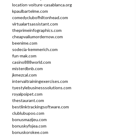
location-voiture-casablanca.org
kpaulbartelme.com
comedyclubofhiltonhead.com
virtualartsassistant.com
theprimeinfographics.com
cheapvaliumordernow.com
beenime.com
sodecia-kemmerich.com
fun-mak.com
casino888world.com
misterdbnb.com
jkmezcal.com
intervaltrainingexercises.com
tyestylebusinesssolutions.com
royalpoipet.com
thestaurant.com
bestlinktrackingsoftware.com
clublubupoo.com
bonusmazijeu.com
bonuskyfojea.com
bonuskorokee.com