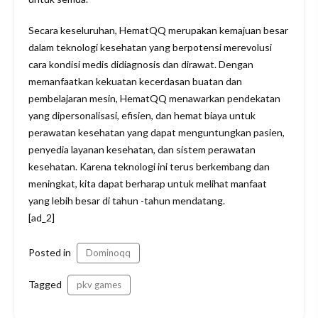
Secara keseluruhan, HematQQ merupakan kemajuan besar
dalam teknologi kesehatan yang berpotensi merevolusi
cara kondisi medis didiagnosis dan dirawat. Dengan
memanfaatkan kekuatan kecerdasan buatan dan
pembelajaran mesin, HematQQ menawarkan pendekatan
yang dipersonalisasi, efisien, dan hemat biaya untuk
perawatan kesehatan yang dapat menguntungkan pasien,
penyedia layanan kesehatan, dan sistem perawatan
kesehatan. Karena teknologi ini terus berkembang dan
meningkat, kita dapat berharap untuk melihat manfaat
yang lebih besar di tahun -tahun mendatang.
[ad_2]
Posted in
Dominoqq
Tagged
pkv games