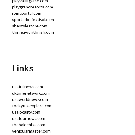
playvaultgame.com
playgrandresorts.com
romsportal.com
sportsdocfestival.com
shestylestore.com
thingsiwontfinish.com
Links
usafullnewz.com
uktimenetwork.com
usaworldnewz.com
todayusaexplore.com
usalocality.com
usafournewz.com
thebalochhal.com
vehicularmaster.com