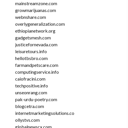
mainstreamzone.com
growmarijuanas.com
webnshare.com
overlygeneralization.com
ethiopianetwork.org
gadgetsmesh.com
justicefornevada.com
leisuretours.info
hellotbsbro.com
farmandpetscare.com
computingservice.info
caiofracini.com
techpositive.info
unseonrang.com
pak-urdu-poetry.com
blogcetra.com
internetmarketingsolutions.co
ollystvs.com
globalnewscx.com