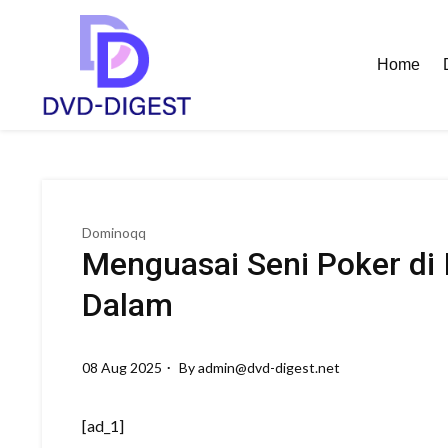
Skip
to
content
Home
Dominoqq
Menguasai Seni Poker di 
Dalam
08 Aug 2025
By
admin@dvd-digest.net
[ad_1]