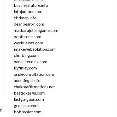
businessfuture.info
infojudibet.com
cbdmap.info
deanbeanxn.com
matkarajdhanigame.com
popthrone.com
world-slots.com
imakewebsolution.com
che-blog.com
pancakecoinz.com
flyfinley.com
prideconsultation.com
hountinglil.info
chakraaffirmations.net
bestjokes4u.com
lustgurgaon.com
geniejaar.com
ni
bobbyslot.com