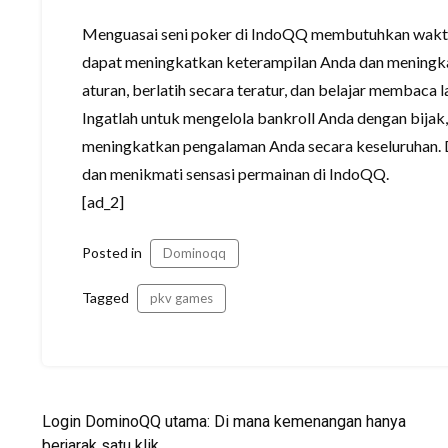
Menguasai seni poker di IndoQQ membutuhkan waktu da
dapat meningkatkan keterampilan Anda dan meningk
aturan, berlatih secara teratur, dan belajar membaca
Ingatlah untuk mengelola bankroll Anda dengan bijak
meningkatkan pengalaman Anda secara keseluruhan. D
dan menikmati sensasi permainan di IndoQQ.
[ad_2]
Posted in
Dominoqq
Tagged
pkv games
Post
Login DominoQQ utama: Di mana kemenangan hanya
navigation
berjarak satu klik