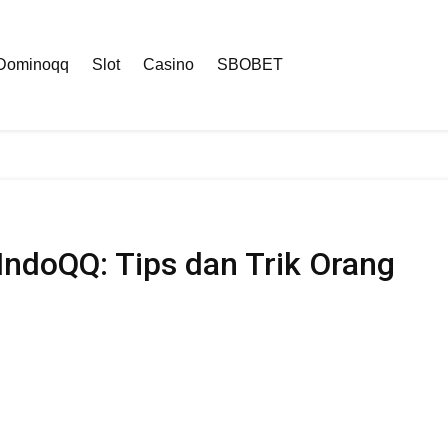
Dominoqq
Slot
Casino
SBOBET
IndoQQ: Tips dan Trik Orang