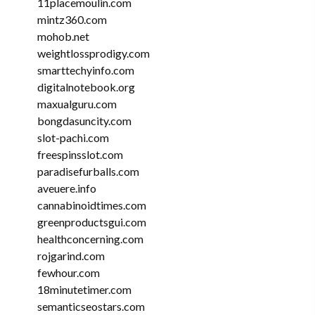
11placemoulin.com
mintz360.com
mohob.net
weightlossprodigy.com
smarttechyinfo.com
digitalnotebook.org
maxualguru.com
bongdasuncity.com
slot-pachi.com
freespinsslot.com
paradisefurballs.com
aveuere.info
cannabinoidtimes.com
greenproductsgui.com
healthconcerning.com
rojgarind.com
fewhour.com
18minutetimer.com
semanticseostars.com