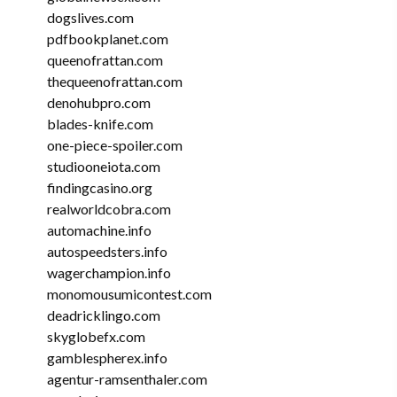
dogslives.com
pdfbookplanet.com
queenofrattan.com
thequeenofrattan.com
denohubpro.com
blades-knife.com
one-piece-spoiler.com
studiooneiota.com
findingcasino.org
realworldcobra.com
automachine.info
autospeedsters.info
wagerchampion.info
monomousumicontest.com
deadricklingo.com
skyglobefx.com
gamblespherex.info
agentur-ramsenthaler.com