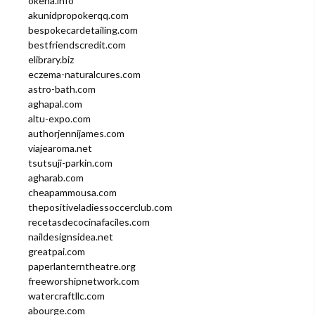
okena.info
akunidpropokerqq.com
bespokecardetailing.com
bestfriendscredit.com
elibrary.biz
eczema-naturalcures.com
astro-bath.com
aghapal.com
altu-expo.com
authorjennijames.com
viajearoma.net
tsutsuji-parkin.com
agharab.com
cheapammousa.com
thepositiveladiessoccerclub.com
recetasdecocinafaciles.com
naildesignsidea.net
greatpai.com
paperlanterntheatre.org
freeworshipnetwork.com
watercraftllc.com
abourge.com