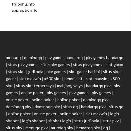
trilipohu.info
appruptio.info
menuqq
|
dominoqq
|
pkv games bandarqq
|
pkv games bandarqq
|
situs pkv games
|
situs pkv games
|
situs pkv games
|
slot gacor
|
situs slot
|
judi bola
|
pkv games
|
slot gacor hari ini
|
situs slot
gacor
|
slot maxwin
|
x500 slot
|
demo slot
|
slot maxwin
|
x500
slot
|
situs slot terpercaya
|
mahjong ways
|
bandarqq pkv
|
pkv
games
|
online poker
|
pkv games
|
pkv games
|
pkv games
|
online poker
|
online poker
|
online poker
|
dominoqq pkv
|
dominoqq pkv
|
dominoqq pkv
|
situs qq
|
bandarqq pkv
|
situs qq
|
online poker
|
online poker
|
online poker
|
slot maxwin
|
login
sbobet
|
login sbobet
|
sbobet login
|
situs judi bola
|
situs pkv
|
situs pkv
|
menuqq pkv
|
murniqq pkv
|
hematqq pkv
|
qq
|