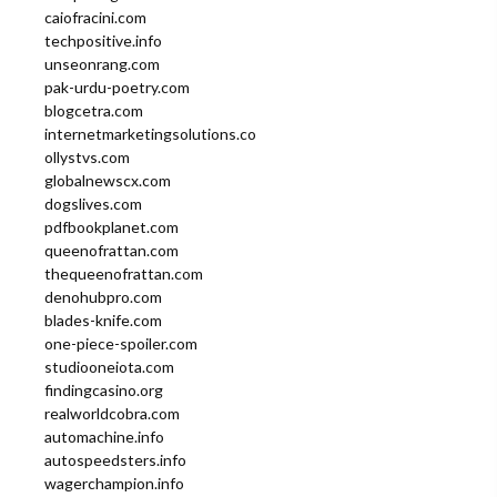
caiofracini.com
techpositive.info
unseonrang.com
pak-urdu-poetry.com
blogcetra.com
internetmarketingsolutions.co
ollystvs.com
globalnewscx.com
dogslives.com
pdfbookplanet.com
queenofrattan.com
thequeenofrattan.com
denohubpro.com
blades-knife.com
one-piece-spoiler.com
studiooneiota.com
findingcasino.org
realworldcobra.com
automachine.info
autospeedsters.info
wagerchampion.info