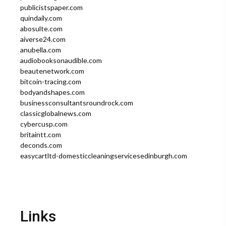
publicistspaper.com
quindaily.com
abosulte.com
aiverse24.com
anubella.com
audiobooksonaudible.com
beautenetwork.com
bitcoin-tracing.com
bodyandshapes.com
businessconsultantsroundrock.com
classicglobalnews.com
cybercusp.com
britaintt.com
deconds.com
easycartltd-domesticcleaningservicesedinburgh.com
Links