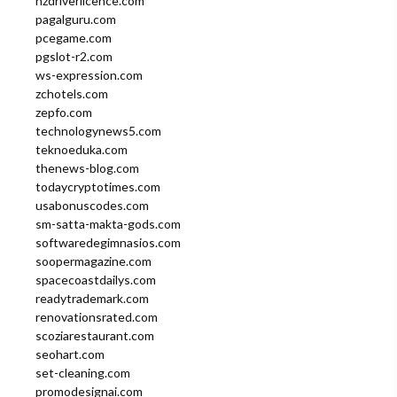
nzdriverlicence.com
pagalguru.com
pcegame.com
pgslot-r2.com
ws-expression.com
zchotels.com
zepfo.com
technologynews5.com
teknoeduka.com
thenews-blog.com
todaycryptotimes.com
usabonuscodes.com
sm-satta-makta-gods.com
softwaredegimnasios.com
soopermagazine.com
spacecoastdailys.com
readytrademark.com
renovationsrated.com
scoziarestaurant.com
seohart.com
set-cleaning.com
promodesignai.com