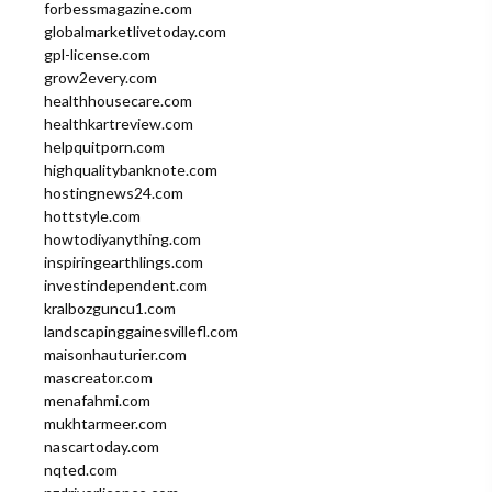
forbessmagazine.com
globalmarketlivetoday.com
gpl-license.com
grow2every.com
healthhousecare.com
healthkartreview.com
helpquitporn.com
highqualitybanknote.com
hostingnews24.com
hottstyle.com
howtodiyanything.com
inspiringearthlings.com
investindependent.com
kralbozguncu1.com
landscapinggainesvillefl.com
maisonhauturier.com
mascreator.com
menafahmi.com
mukhtarmeer.com
nascartoday.com
nqted.com