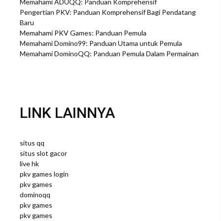
Memahami ADUQQ: Panduan Komprehensif
Pengertian PKV: Panduan Komprehensif Bagi Pendatang
Baru
Memahami PKV Games: Panduan Pemula
Memahami Domino99: Panduan Utama untuk Pemula
Memahami DominoQQ: Panduan Pemula Dalam Permainan
LINK LAINNYA
situs qq
situs slot gacor
live hk
pkv games login
pkv games
dominoqq
pkv games
pkv games