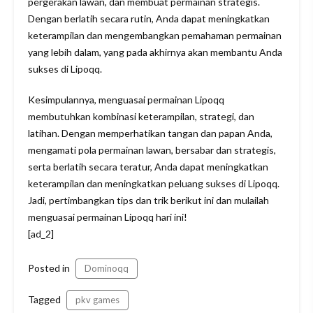
pergerakan lawan, dan membuat permainan strategis.
Dengan berlatih secara rutin, Anda dapat meningkatkan
keterampilan dan mengembangkan pemahaman permainan
yang lebih dalam, yang pada akhirnya akan membantu Anda
sukses di Lipoqq.
Kesimpulannya, menguasai permainan Lipoqq
membutuhkan kombinasi keterampilan, strategi, dan
latihan. Dengan memperhatikan tangan dan papan Anda,
mengamati pola permainan lawan, bersabar dan strategis,
serta berlatih secara teratur, Anda dapat meningkatkan
keterampilan dan meningkatkan peluang sukses di Lipoqq.
Jadi, pertimbangkan tips dan trik berikut ini dan mulailah
menguasai permainan Lipoqq hari ini!
[ad_2]
Posted in
Dominoqq
Tagged
pkv games