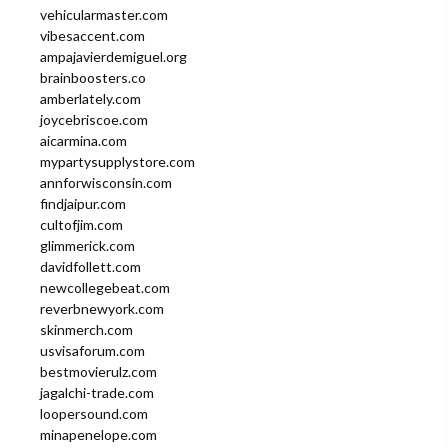
vehicularmaster.com
vibesaccent.com
ampajavierdemiguel.org
brainboosters.co
amberlately.com
joycebriscoe.com
aicarmina.com
mypartysupplystore.com
annforwisconsin.com
findjaipur.com
cultofjim.com
glimmerick.com
davidfollett.com
newcollegebeat.com
reverbnewyork.com
skinmerch.com
usvisaforum.com
bestmovierulz.com
jagalchi-trade.com
loopersound.com
minapenelope.com