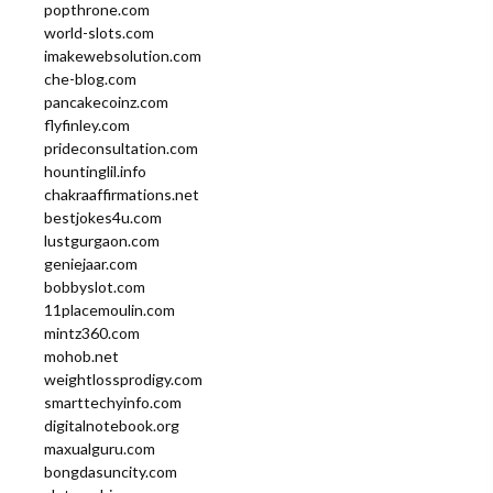
popthrone.com
world-slots.com
imakewebsolution.com
che-blog.com
pancakecoinz.com
flyfinley.com
prideconsultation.com
hountinglil.info
chakraaffirmations.net
bestjokes4u.com
lustgurgaon.com
geniejaar.com
bobbyslot.com
11placemoulin.com
mintz360.com
mohob.net
weightlossprodigy.com
smarttechyinfo.com
digitalnotebook.org
maxualguru.com
bongdasuncity.com