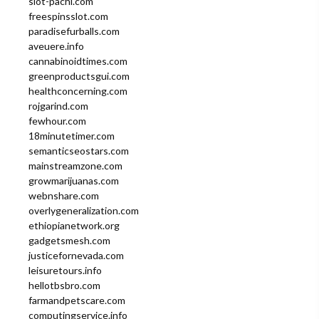
slot-pachi.com
freespinsslot.com
paradisefurballs.com
aveuere.info
cannabinoidtimes.com
greenproductsgui.com
healthconcerning.com
rojgarind.com
fewhour.com
18minutetimer.com
semanticseostars.com
mainstreamzone.com
growmarijuanas.com
webnshare.com
overlygeneralization.com
ethiopianetwork.org
gadgetsmesh.com
justicefornevada.com
leisuretours.info
hellotbsbro.com
farmandpetscare.com
computingservice.info