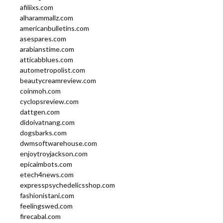
afiliixs.com
alharammallz.com
americanbulletins.com
asespares.com
arabianstime.com
atticabblues.com
autometropolist.com
beautycreamreview.com
coinmoh.com
cyclopsreview.com
dattgen.com
didoivatnang.com
dogsbarks.com
dwmsoftwarehouse.com
enjoytroyjackson.com
epicaimbots.com
etech4news.com
expresspsychedelicsshop.com
fashionistani.com
feelingswed.com
firecabal.com