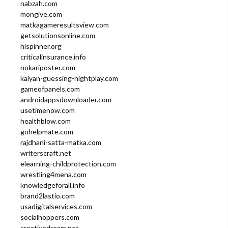
nabzah.com
mongive.com
matkagameresultsview.com
getsolutionsonline.com
hispinner.org
criticalinsurance.info
nokariposter.com
kalyan-guessing-nightplay.com
gameofpanels.com
androidappsdownloader.com
usetimenow.com
healthblow.com
gohelpmate.com
rajdhani-satta-matka.com
writerscraft.net
elearning-childprotection.com
wrestling4mena.com
knowledgeforall.info
brand2lastio.com
usadigitalservices.com
socialhoppers.com
creativedream.net