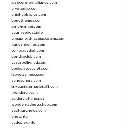
justicereformalliance.com
cryptoglax.com
ohiohobbyplus.com
bogothemes.com
ajino-mingei.com
yourfreehost.info
cheapnorthfacejacketsm.com
gurjoshhomes.com
tombradydiet.com
bonthaiclub.com
casusbelli-mod.com
bookplatesociety.com
lebnewsmedia.com
sonosonora.com
linkuusinternasional1.com
friendsroll.com
spiderclothing.net
wondergadgetsshop.com
seatgurunews.com
3net.info
codeplex.info