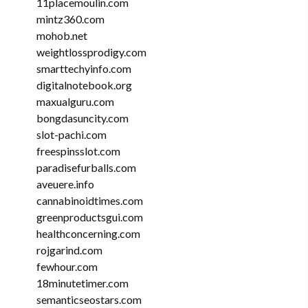
11placemoulin.com
mintz360.com
mohob.net
weightlossprodigy.com
smarttechyinfo.com
digitalnotebook.org
maxualguru.com
bongdasuncity.com
slot-pachi.com
freespinsslot.com
paradisefurballs.com
aveuere.info
cannabinoidtimes.com
greenproductsgui.com
healthconcerning.com
rojgarind.com
fewhour.com
18minutetimer.com
semanticseostars.com