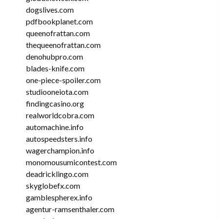
dogslives.com
pdfbookplanet.com
queenofrattan.com
thequeenofrattan.com
denohubpro.com
blades-knife.com
one-piece-spoiler.com
studiooneiota.com
findingcasino.org
realworldcobra.com
automachine.info
autospeedsters.info
wagerchampion.info
monomousumicontest.com
deadricklingo.com
skyglobefx.com
gamblespherex.info
agentur-ramsenthaler.com