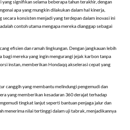
 yang signifikan selama beberapa tahun terakhir, dengan
enai apa yang mungkin dilakukan dalam hal kinerja,
g secara konsisten menjadi yang terdepan dalam inovasi ini
 adalah contoh utama mengapa mereka dianggap sebagai
ang efisien dan ramah lingkungan. Dengan jangkauan lebih
rna bagi mereka yang ingin mengurangi jejak karbon tanpa
orsi instan, memberikan Hondaqq akselerasi cepat yang
itur canggih yang membantu melindungi pengemudi dan
mera yang memberikan kesadaran 360 derajat terhadap
ngemudi tingkat lanjut seperti bantuan penjaga jalur dan
ah menerima nilai tertinggi dalam uji tabrak, menjadikannya