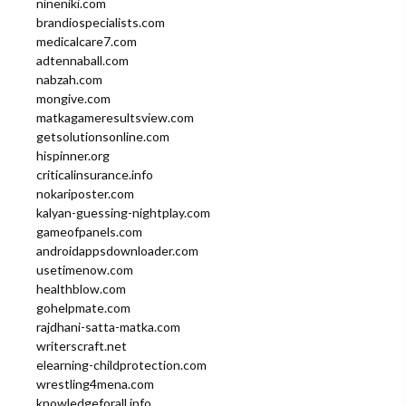
nineniki.com
brandiospecialists.com
medicalcare7.com
adtennaball.com
nabzah.com
mongive.com
matkagameresultsview.com
getsolutionsonline.com
hispinner.org
criticalinsurance.info
nokariposter.com
kalyan-guessing-nightplay.com
gameofpanels.com
androidappsdownloader.com
usetimenow.com
healthblow.com
gohelpmate.com
rajdhani-satta-matka.com
writerscraft.net
elearning-childprotection.com
wrestling4mena.com
knowledgeforall.info