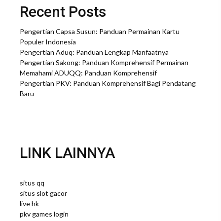
Recent Posts
Pengertian Capsa Susun: Panduan Permainan Kartu
Populer Indonesia
Pengertian Aduq: Panduan Lengkap Manfaatnya
Pengertian Sakong: Panduan Komprehensif Permainan
Memahami ADUQQ: Panduan Komprehensif
Pengertian PKV: Panduan Komprehensif Bagi Pendatang
Baru
LINK LAINNYA
situs qq
situs slot gacor
live hk
pkv games login