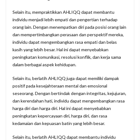
Selain itu, mempraktikkan AHLIQQ dapat membantu
individu menjadi lebih empati dan pengertian terhadap
orang lain. Dengan menempatkan diri pada posisi orang lain
dan mempertimbangkan perasaan dan perspektif mereka,
individu dapat mengembangkan rasa empati dan belas
kasih yang lebih besar. Hal ini dapat menyebabkan
peningkatan komunikasi, resolusi konflik, dan kerja sama
dalam berbagai aspek kehidupan.
Selain itu, berlatih AHLIQQ juga dapat memiliki dampak
positif pada kesejahteraan mental dan emosional
seseorang. Dengan bertindak dengan integritas, kejujuran,
dan kerendahan hati, individu dapat mengembangkan rasa
harga diri dan harga diri. Hal ini dapat menyebabkan
peningkatan kepercayaan diri, harga diri, dan rasa
kedamaian dan kepuasan batin yang lebih besar.
Selain itu, berlatih AHLIQQ dapat membantu individu