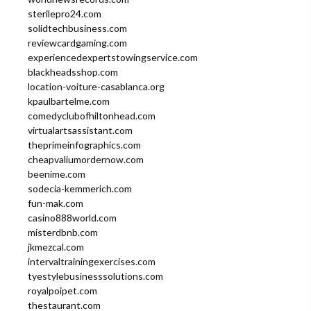
sterilepro24.com
solidtechbusiness.com
reviewcardgaming.com
experiencedexpertstowingservice.com
blackheadsshop.com
location-voiture-casablanca.org
kpaulbartelme.com
comedyclubofhiltonhead.com
virtualartsassistant.com
theprimeinfographics.com
cheapvaliumordernow.com
beenime.com
sodecia-kemmerich.com
fun-mak.com
casino888world.com
misterdbnb.com
jkmezcal.com
intervaltrainingexercises.com
tyestylebusinesssolutions.com
royalpoipet.com
thestaurant.com