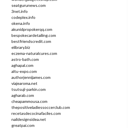
seatgurunews.com
3net.info
codeplex.info
okena.info
akunidpropokerqq.com
bespokecardetailing.com
bestfriendscredit.com
elibrary.biz
eczema-naturalcures.com
astro-bath.com
aghapal.com
altu-expo.com
authorjennijames.com
viajearoma.net
tsutsuji-parkin.com
agharab.com
cheapammousa.com
thepositiveladiessoccerclub.com
recetasdecocinafaciles.com
naildesignsidea.net
greatpai.com