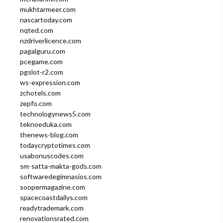
mukhtarmeer.com
nascartoday.com
nqted.com
nzdriverlicence.com
pagalguru.com
pcegame.com
pgslot-r2.com
ws-expression.com
zchotels.com
zepfo.com
technologynews5.com
teknoeduka.com
thenews-blog.com
todaycryptotimes.com
usabonuscodes.com
sm-satta-makta-gods.com
softwaredegimnasios.com
soopermagazine.com
spacecoastdailys.com
readytrademark.com
renovationsrated.com