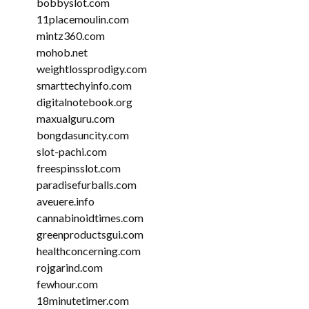
bobbyslot.com
11placemoulin.com
mintz360.com
mohob.net
weightlossprodigy.com
smarttechyinfo.com
digitalnotebook.org
maxualguru.com
bongdasuncity.com
slot-pachi.com
freespinsslot.com
paradisefurballs.com
aveuere.info
cannabinoidtimes.com
greenproductsgui.com
healthconcerning.com
rojgarind.com
fewhour.com
18minutetimer.com