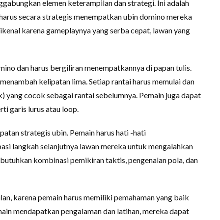
abungkan elemen keterampilan dan strategi. Ini adalah
n harus secara strategis menempatkan ubin domino mereka
ikenal karena gameplaynya yang serba cepat, lawan yang
ino dan harus bergiliran menempatkannya di papan tulis.
menambah kelipatan lima. Setiap rantai harus memulai dan
ik) yang cocok sebagai rantai sebelumnya. Pemain juga dapat
i garis lurus atau loop.
tan strategis ubin. Pemain harus hati -hati
si langkah selanjutnya lawan mereka untuk mengalahkan
butuhkan kombinasi pemikiran taktis, pengenalan pola, dan
an, karena pemain harus memiliki pemahaman yang baik
pemain mendapatkan pengalaman dan latihan, mereka dapat