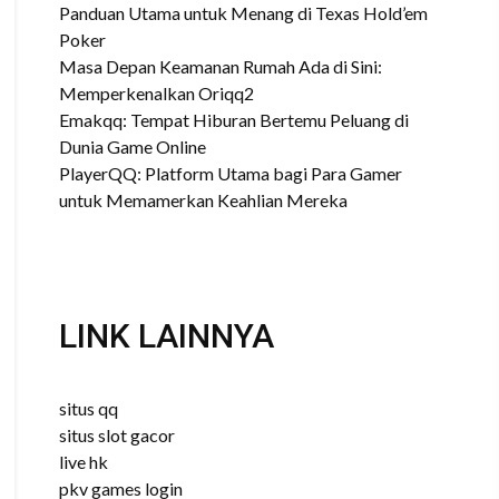
Panduan Utama untuk Menang di Texas Hold’em
Poker
Masa Depan Keamanan Rumah Ada di Sini:
Memperkenalkan Oriqq2
Emakqq: Tempat Hiburan Bertemu Peluang di
Dunia Game Online
PlayerQQ: Platform Utama bagi Para Gamer
untuk Memamerkan Keahlian Mereka
LINK LAINNYA
situs qq
situs slot gacor
live hk
pkv games login