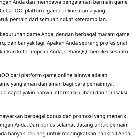
nangan Anda dan membawa pengalaman bermain game
ari CebanQQ, platform game online utama yang
uk pemain dari semua tingkat keterampilan.
a kebutuhan game Anda, dengan berbagai macam game
rq, dan banyak lagi. Apakah Anda seorang profesional
katkan keterampilan Anda, CebanQQ memiliki sesuatu
QQ dari platform game online lainnya adalah
ame yang aman dan aman bagi para pemainnya.
a dapat yakin bahwa informasi pribadi dan transaksi
enawarkan berbagai bonus dan promosi yang menarik
gan Anda. Dari bonus selamat datang untuk pemain
 ada banyak peluang untuk meningkatkan bankroll Anda