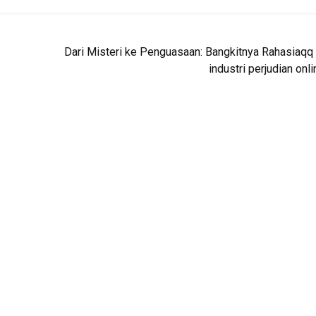
Dari Misteri ke Penguasaan: Bangkitnya Rahasiaqq 
industri perjudian onli