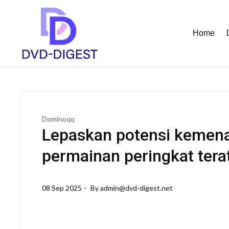
Skip
to
content
Home
Dominoqq
Lepaskan potensi kemen
permainan peringkat te
08 Sep 2025
By
admin@dvd-digest.net