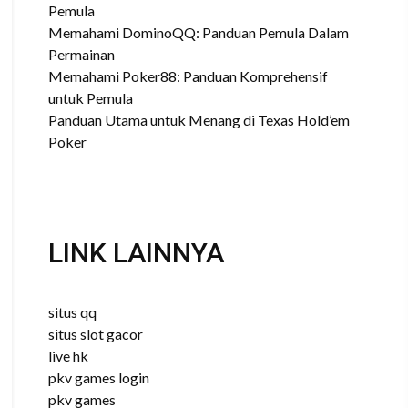
Pemula
Memahami DominoQQ: Panduan Pemula Dalam
Permainan
Memahami Poker88: Panduan Komprehensif
untuk Pemula
Panduan Utama untuk Menang di Texas Hold’em
Poker
LINK LAINNYA
situs qq
situs slot gacor
live hk
pkv games login
pkv games