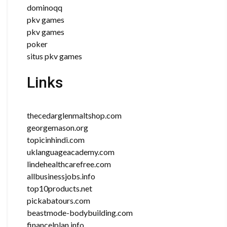
dominoqq
pkv games
pkv games
poker
situs pkv games
Links
thecedarglenmaltshop.com
georgemason.org
topicinhindi.com
uklanguageacademy.com
lindehealthcarefree.com
allbusinessjobs.info
top10products.net
pickabatours.com
beastmode-bodybuilding.com
financelplan.info