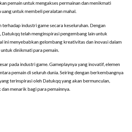
kan pemain untuk mengakses permainan dan menikmati
 uang untuk membeli peralatan mahal.
n terhadap industri game secara keseluruhan. Dengan
 Datukqq telah menginspirasi pengembang lain untuk
al ini menyebabkan gelombang kreativitas dan inovasi dalam
 untuk dinikmati para pemain.
ar pada industri game. Gameplaynya yang inovatif, elemen
 antara pemain di seluruh dunia. Seiring dengan berkembangnya
yang terinspirasi oleh Datukqq yang akan bermunculan,
 dan menarik bagi para pemainnya.