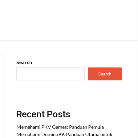
Search
Search
Recent Posts
Memahami PKV Games: Panduan Pemula
Memahami Domino99: Panduan Utama untuk