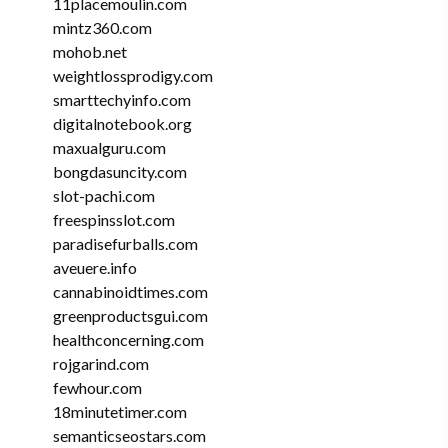
11placemoulin.com
mintz360.com
mohob.net
weightlossprodigy.com
smarttechyinfo.com
digitalnotebook.org
maxualguru.com
bongdasuncity.com
slot-pachi.com
freespinsslot.com
paradisefurballs.com
aveuere.info
cannabinoidtimes.com
greenproductsgui.com
healthconcerning.com
rojgarind.com
fewhour.com
18minutetimer.com
semanticseostars.com