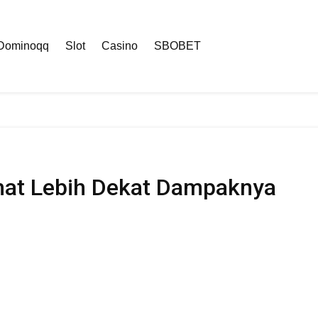
Dominoqq
Slot
Casino
SBOBET
hat Lebih Dekat Dampaknya