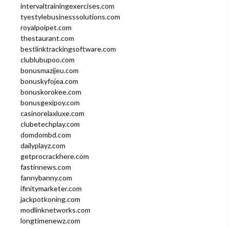
intervaltrainingexercises.com
tyestylebusinesssolutions.com
royalpoipet.com
thestaurant.com
bestlinktrackingsoftware.com
clublubupoo.com
bonusmazijeu.com
bonuskyfojea.com
bonuskorokee.com
bonusgexipoy.com
casinorelaxluxe.com
clubetechplay.com
domdombd.com
dailyplayz.com
getprocrackhere.com
fastinnews.com
fannybanny.com
ifinitymarketer.com
jackpotkoning.com
modlinknetworks.com
longtimenewz.com