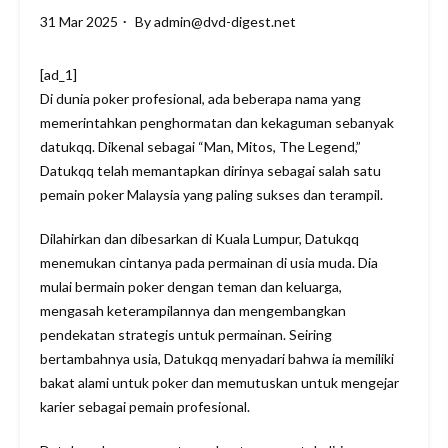
31 Mar 2025
By
admin@dvd-digest.net
[ad_1]
Di dunia poker profesional, ada beberapa nama yang
memerintahkan penghormatan dan kekaguman sebanyak
datukqq. Dikenal sebagai “Man, Mitos, The Legend,”
Datukqq telah memantapkan dirinya sebagai salah satu
pemain poker Malaysia yang paling sukses dan terampil.
Dilahirkan dan dibesarkan di Kuala Lumpur, Datukqq
menemukan cintanya pada permainan di usia muda. Dia
mulai bermain poker dengan teman dan keluarga,
mengasah keterampilannya dan mengembangkan
pendekatan strategis untuk permainan. Seiring
bertambahnya usia, Datukqq menyadari bahwa ia memiliki
bakat alami untuk poker dan memutuskan untuk mengejar
karier sebagai pemain profesional.