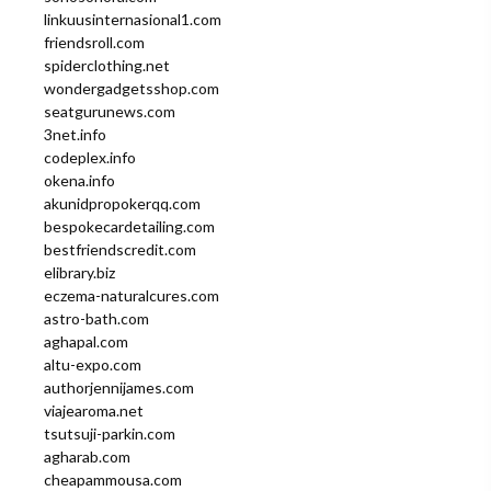
linkuusinternasional1.com
friendsroll.com
spiderclothing.net
wondergadgetsshop.com
seatgurunews.com
3net.info
codeplex.info
okena.info
akunidpropokerqq.com
bespokecardetailing.com
bestfriendscredit.com
elibrary.biz
eczema-naturalcures.com
astro-bath.com
aghapal.com
altu-expo.com
authorjennijames.com
viajearoma.net
tsutsuji-parkin.com
agharab.com
cheapammousa.com