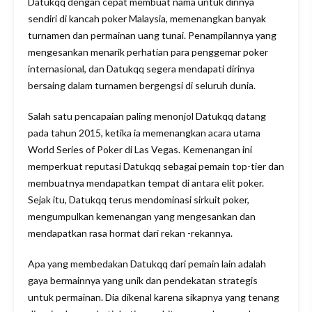
Datukqq dengan cepat membuat nama untuk dirinya
sendiri di kancah poker Malaysia, memenangkan banyak
turnamen dan permainan uang tunai. Penampilannya yang
mengesankan menarik perhatian para penggemar poker
internasional, dan Datukqq segera mendapati dirinya
bersaing dalam turnamen bergengsi di seluruh dunia.
Salah satu pencapaian paling menonjol Datukqq datang
pada tahun 2015, ketika ia memenangkan acara utama
World Series of Poker di Las Vegas. Kemenangan ini
memperkuat reputasi Datukqq sebagai pemain top-tier dan
membuatnya mendapatkan tempat di antara elit poker.
Sejak itu, Datukqq terus mendominasi sirkuit poker,
mengumpulkan kemenangan yang mengesankan dan
mendapatkan rasa hormat dari rekan -rekannya.
Apa yang membedakan Datukqq dari pemain lain adalah
gaya bermainnya yang unik dan pendekatan strategis
untuk permainan. Dia dikenal karena sikapnya yang tenang