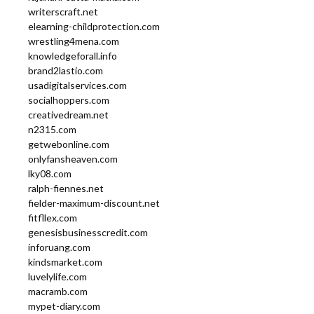
writerscraft.net
elearning-childprotection.com
wrestling4mena.com
knowledgeforall.info
brand2lastio.com
usadigitalservices.com
socialhoppers.com
creativedream.net
n2315.com
getwebonline.com
onlyfansheaven.com
lky08.com
ralph-fiennes.net
fielder-maximum-discount.net
fitfllex.com
genesisbusinesscredit.com
inforuang.com
kindsmarket.com
luvelylife.com
macramb.com
mypet-diary.com