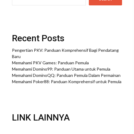
Recent Posts
Pengertian PKV: Panduan Komprehensif Bagi Pendatang
Baru
Memahami PKV Games: Panduan Pemula
Memahami Domino99: Panduan Utama untuk Pemula
Memahami DominoQQ: Panduan Pemula Dalam Permainan
Memahami Poker88: Panduan Komprehensif untuk Pemula
LINK LAINNYA