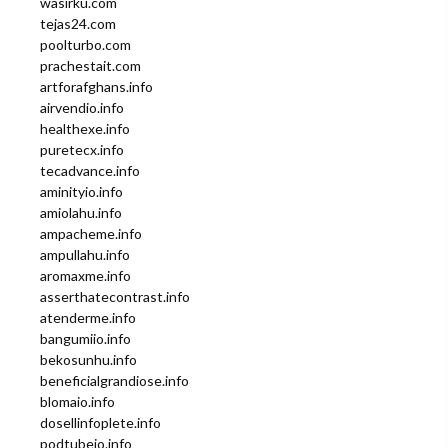
wasirku.com
tejas24.com
poolturbo.com
prachestait.com
artforafghans.info
airvendio.info
healthexe.info
puretecx.info
tecadvance.info
aminityio.info
amiolahu.info
ampacheme.info
ampullahu.info
aromaxme.info
asserthatecontrast.info
atenderme.info
bangumiio.info
bekosunhu.info
beneficialgrandiose.info
blomaio.info
dosellinfoplete.info
podtubeio.info