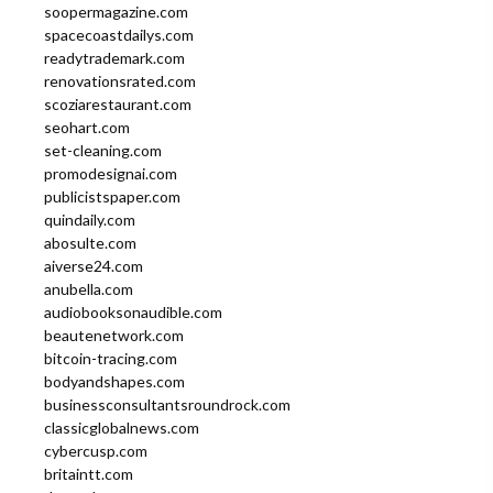
soopermagazine.com
spacecoastdailys.com
readytrademark.com
renovationsrated.com
scoziarestaurant.com
seohart.com
set-cleaning.com
promodesignai.com
publicistspaper.com
quindaily.com
abosulte.com
aiverse24.com
anubella.com
audiobooksonaudible.com
beautenetwork.com
bitcoin-tracing.com
bodyandshapes.com
businessconsultantsroundrock.com
classicglobalnews.com
cybercusp.com
britaintt.com