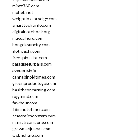
mintz360.com
mohob.net
weightlossprodigy.com
smarttechyinfo.com
digitalnotebook.org
maxualguru.com
bongdasuncity.com
slot-pachi.com
freespinsslot.com
paradisefurballs.com
aveuere.info
cannabinoidtimes.com
greenproductsgui.com
healthconcerning.com
rojgarind.com
fewhour.com
18minutetimer.com
semanticseostars.com
mainstreamzone.com
growmarijuanas.com
webnshare.com