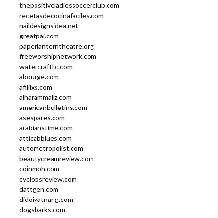
thepositiveladiessoccerclub.com
recetasdecocinafaciles.com
naildesignsidea.net
greatpai.com
paperlanterntheatre.org
freeworshipnetwork.com
watercraftllc.com
abourge.com
afiliixs.com
alharammallz.com
americanbulletins.com
asespares.com
arabianstime.com
atticabblues.com
autometropolist.com
beautycreamreview.com
coinmoh.com
cyclopsreview.com
dattgen.com
didoivatnang.com
dogsbarks.com