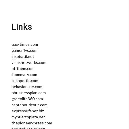
Links
uae-times.com
gamerifys.com
inspiratif.net
vsmsnetworks.com
offthem.com
ibommatv.com
techporfit.com
bekasionline.com
nbusinessplan.com
greenlife360.com
cantshoutitout.com
expressufabet.biz
mypuertoplata.net
thepioneerxpress.com
howtofixissue.com