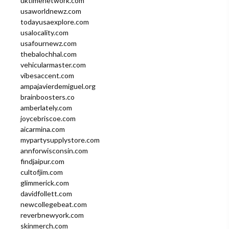
uktimenetwork.com
usaworldnewz.com
todayusaexplore.com
usalocality.com
usafournewz.com
thebalochhal.com
vehicularmaster.com
vibesaccent.com
ampajavierdemiguel.org
brainboosters.co
amberlately.com
joycebriscoe.com
aicarmina.com
mypartysupplystore.com
annforwisconsin.com
findjaipur.com
cultofjim.com
glimmerick.com
davidfollett.com
newcollegebeat.com
reverbnewyork.com
skinmerch.com