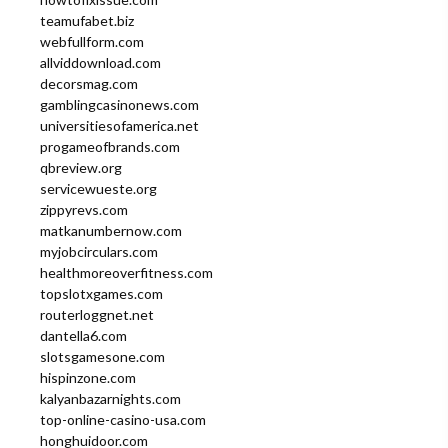
teamufabet.biz
webfullform.com
allviddownload.com
decorsmag.com
gamblingcasinonews.com
universitiesofamerica.net
progameofbrands.com
qbreview.org
servicewueste.org
zippyrevs.com
matkanumbernow.com
myjobcirculars.com
healthmoreoverfitness.com
topslotxgames.com
routerloggnet.net
dantella6.com
slotsgamesone.com
hispinzone.com
kalyanbazarnights.com
top-online-casino-usa.com
honghuidoor.com