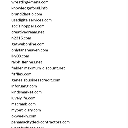
wrestling4mena.com
knowledgeforall.info
brand2lastio.com
usadigitalservices.com
socialhoppers.com
creativedream.net
n2315.com
getwebonline.com
onlyfansheaven.com
lky08.com
ralph-fiennes.net
fielder-maximum-discount.net
fitfllex.com
genesisbusinesscredit.com
inforuang.com
kindsmarket.com
luvelylife.com
macramb.com
mypet-diary.com
oxweekly.com
panamacitydeckcontractors.com
westfashions.com