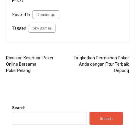
Posted in
Dominoqq
Tagged
pkv games
Post
Rasakan Keseruan Poker
Tingkatkan Permainan Poker
navigation
Online Bersama
Anda dengan Fitur Terbaik
PokerPelangi
Depoqq
Search
Search