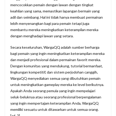
mencocokkan pemain dengan lawan dengan tingkat
keahlian yang sama, memastikan lapangan bermain yang
adil dan seimbang. Hal ini tidak hanya membuat permainan
lebih menyenangkan bagi para pemain tetapi juga
membantu mereka meningkatkan keterampilan mereka
dengan menghadapi lawan yang setara.
Secara keseluruhan, WargaQQ adalah sumber berharga
bagi pemain yang ingin meningkatkan keterampilan mereka
dan menjadi profesional dalam permainan favorit mereka.
Dengan komunitas yang mendukung, tutorial bermanfaat,
lingkungan kompetitif, dan sistem perjodohan canggih,
WargaQQ menyediakan semua yang dibutuhkan pemain
untuk meningkatkan gameplay mereka ke level berikutnya.
Apakah Anda seorang pemula yang ingin mempelajari
seluk-beluknya atau seorang profesional berpengalaman
yang ingin mempertajam keterampilan Anda, WargaQQ
memiliki sesuatu untuk ditawarkan untuk semua orang.
[ad_2]