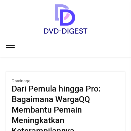
Skip
to
content
Primary
Menu
Dominoqq
Dari Pemula hingga Pro:
Bagaimana WargaQQ
Membantu Pemain
Meningkatkan
Keterampilannya