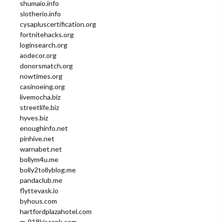
shumaio.info
slotherio.info
cysapluscertification.org
fortnitehacks.org
loginsearch.org
aodecor.org
donorsmatch.org
nowtimes.org
casinoeing.org
livemocha.biz
streetlife.biz
hyves.biz
enoughinfo.net
pinhive.net
warnabet.net
bollym4u.me
bolly2tollyblog.me
pandaclub.me
flyttevask.io
byhous.com
hartfordplazahotel.com
m-918kissapk.com