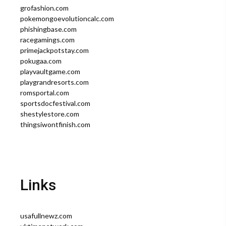
grofashion.com
pokemongoevolutioncalc.com
phishingbase.com
racegamings.com
primejackpotstay.com
pokugaa.com
playvaultgame.com
playgrandresorts.com
romsportal.com
sportsdocfestival.com
shestylestore.com
thingsiwontfinish.com
Links
usafullnewz.com