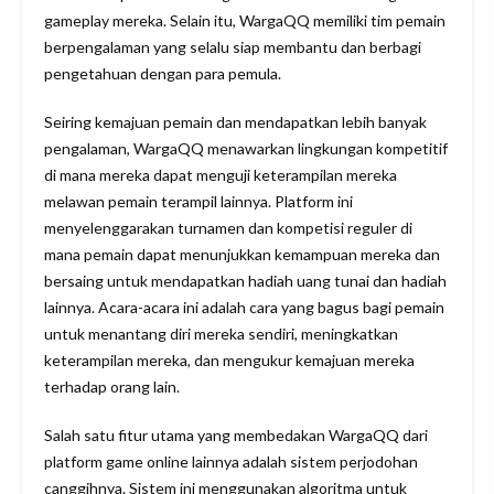
gameplay mereka. Selain itu, WargaQQ memiliki tim pemain
berpengalaman yang selalu siap membantu dan berbagi
pengetahuan dengan para pemula.
Seiring kemajuan pemain dan mendapatkan lebih banyak
pengalaman, WargaQQ menawarkan lingkungan kompetitif
di mana mereka dapat menguji keterampilan mereka
melawan pemain terampil lainnya. Platform ini
menyelenggarakan turnamen dan kompetisi reguler di
mana pemain dapat menunjukkan kemampuan mereka dan
bersaing untuk mendapatkan hadiah uang tunai dan hadiah
lainnya. Acara-acara ini adalah cara yang bagus bagi pemain
untuk menantang diri mereka sendiri, meningkatkan
keterampilan mereka, dan mengukur kemajuan mereka
terhadap orang lain.
Salah satu fitur utama yang membedakan WargaQQ dari
platform game online lainnya adalah sistem perjodohan
canggihnya. Sistem ini menggunakan algoritma untuk