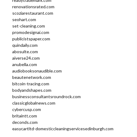
readytrademark.com
renovationsrated.com
scoziarestaurant.com
seohart.com
set-cleaning.com
promodesignai.com
publicistspaper.com
quindaily.com
abosulte.com
aiverse24.com
anubella.com
audiobooksonaudible.com
beautenetwork.com
bitcoin-tracing.com
bodyandshapes.com
businessconsultantsroundrock.com
classicglobalnews.com
cybercusp.com
britaintt.com
deconds.com
easycartltd-domesticcleaningservicesedinburgh.com