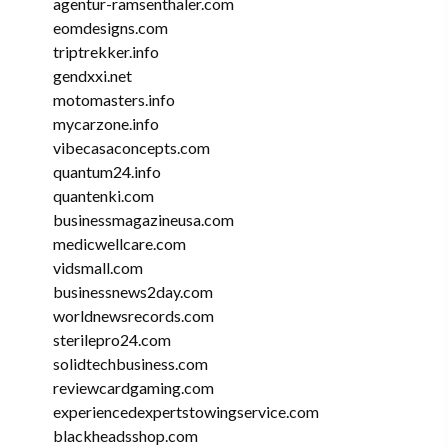
agentur-ramsenthaler.com
eomdesigns.com
triptrekker.info
gendxxi.net
motomasters.info
mycarzone.info
vibecasaconcepts.com
quantum24.info
quantenki.com
businessmagazineusa.com
medicwellcare.com
vidsmall.com
businessnews2day.com
worldnewsrecords.com
sterilepro24.com
solidtechbusiness.com
reviewcardgaming.com
experiencedexpertstowingservice.com
blackheadsshop.com