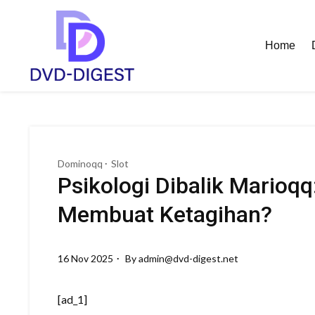
Skip
to
content
Home
Dominoqq
Slot
Psikologi Dibalik Mario
Membuat Ketagihan?
16 Nov 2025
By
admin@dvd-digest.net
[ad_1]