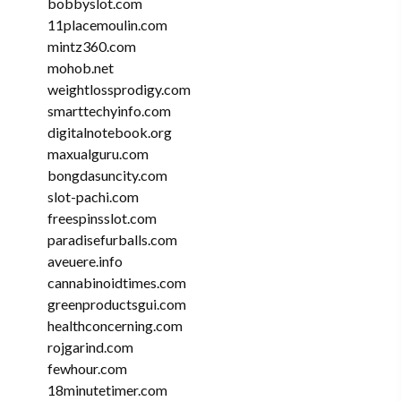
bobbyslot.com
11placemoulin.com
mintz360.com
mohob.net
weightlossprodigy.com
smarttechyinfo.com
digitalnotebook.org
maxualguru.com
bongdasuncity.com
slot-pachi.com
freespinsslot.com
paradisefurballs.com
aveuere.info
cannabinoidtimes.com
greenproductsgui.com
healthconcerning.com
rojgarind.com
fewhour.com
18minutetimer.com