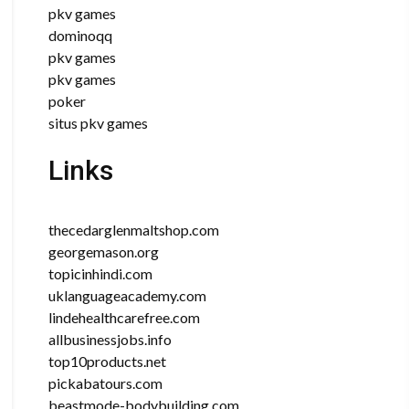
pkv games
dominoqq
pkv games
pkv games
poker
situs pkv games
Links
thecedarglenmaltshop.com
georgemason.org
topicinhindi.com
uklanguageacademy.com
lindehealthcarefree.com
allbusinessjobs.info
top10products.net
pickabatours.com
beastmode-bodybuilding.com