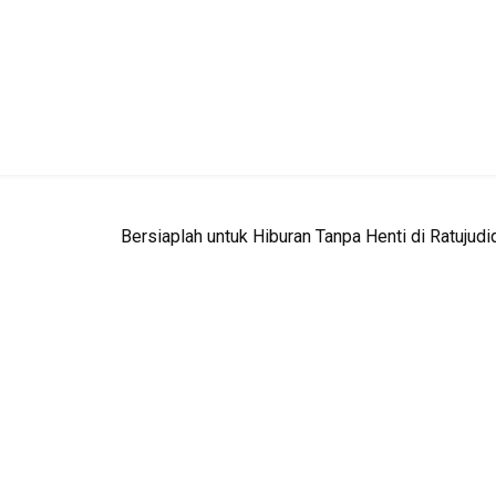
Bersiaplah untuk Hiburan Tanpa Henti di Ratujudi