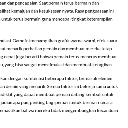
aan dan pencapaian. Saat pemain terus bermain dan
ihat kemajuan dan kesuksesan nyata. Rasa penguasaan ini
untuk terus bermain guna mencapai tingkat keterampilan
mulasi. Game ini menampilkan grafik warna-warni, efek suara
pat menarik perhatian pemain dan membuat mereka tetap
ng cepat juga berarti bahwa pemain terus-menerus membuat
u, yang bisa sangat menstimulasi dan membuat ketagihan.
aitkan dengan kombinasi beberapa faktor, termasuk elemen
 dan desain yang menarik. Semua faktor ini bekerja sama untuk
adiktif yang dapat membuat pemain datang kembali untuk
rjudian apa pun, penting bagi pemain untuk bermain secara
 memastikan bahwa mereka tidak mengembangkan kecanduan