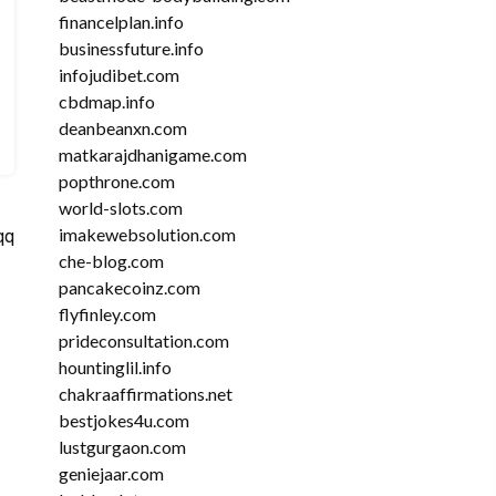
financelplan.info
businessfuture.info
infojudibet.com
cbdmap.info
deanbeanxn.com
matkarajdhanigame.com
popthrone.com
world-slots.com
imakewebsolution.com
qq
che-blog.com
pancakecoinz.com
flyfinley.com
prideconsultation.com
hountinglil.info
chakraaffirmations.net
bestjokes4u.com
lustgurgaon.com
geniejaar.com