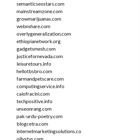
semanticseostars.com
mainstreamzone.com
growmarijuanas.com
webnshare.com
overlygeneralization.com
ethiopianetwork.org
gadgetsmesh.com
justicefornevada.com
leisuretours.info
hellotbsbro.com
farmandpetscare.com
computingservice.info
caiofracini.com
techpositive.info
unseonrang.com
pak-urdu-poetry.com
blogcetra.com
internetmarketingsolutions.co
ollystvs.com